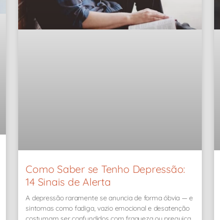
Como Saber se Tenho Depressão:
14 Sinais de Alerta
A depressão raramente se anuncia de forma óbvia — e
sintomas como fadiga, vazio emocional e desatenção
costumam ser confundidos com fraqueza ou preguiça.