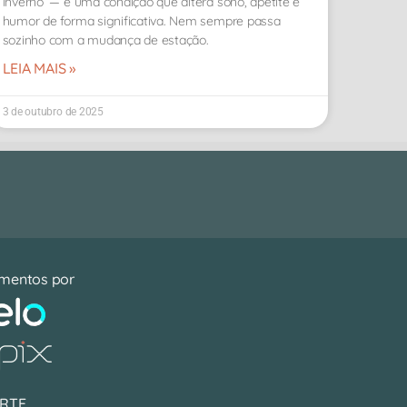
inverno’ — é uma condição que altera sono, apetite e
humor de forma significativa. Nem sempre passa
sozinho com a mudança de estação.
LEIA MAIS »
3 de outubro de 2025
mentos por
RTE