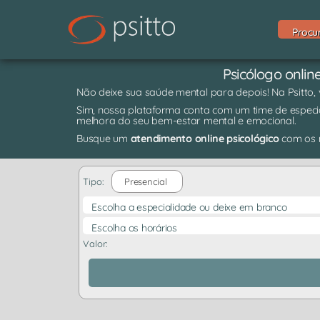
Procu
Psicólogo onli
Não deixe sua saúde mental para depois! Na Psitto,
Sim, nossa plataforma conta com um time de especia
melhora do seu bem-estar mental e emocional.
Busque um
atendimento online psicológico
com os m
Tipo:
Presencial
Escolha a especialidade ou deixe em branco
Escolha os horários
Valor: