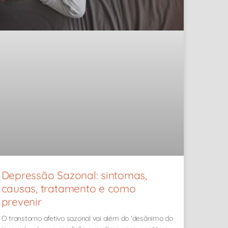
Depressão Sazonal: sintomas,
causas, tratamento e como
prevenir
O transtorno afetivo sazonal vai além do ‘desânimo do