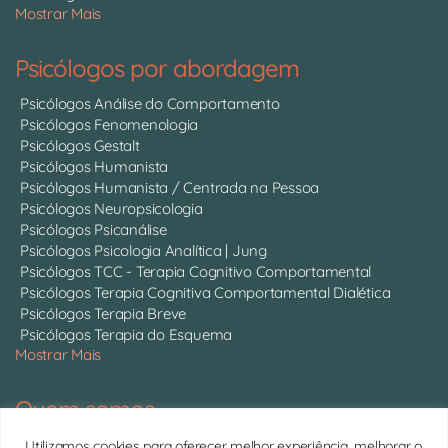
Mostrar Mais
Psicólogos por abordagem
Psicólogos Análise do Comportamento
Psicólogos Fenomenologia
Psicólogos Gestalt
Psicólogos Humanista
Psicólogos Humanista / Centrada na Pessoa
Psicólogos Neuropsicologia
Psicólogos Psicanálise
Psicólogos Psicologia Analítica | Jung
Psicólogos TCC - Terapia Cognitivo Comportamental
Psicólogos Terapia Cognitiva Comportamental Dialética
Psicólogos Terapia Breve
Psicólogos Terapia do Esquema
Mostrar Mais
Quem somos
Somos 750 psicólogos com CRP ativo, atendendo online em
Utilizamos cookies para oferecer melhor experiência, melhorar o