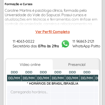
Formação e Cursos
Caroline Martins é psicóloga clínica, formada pela
Universidade do Vale do Sapucaí. Possui cursos e
atualizações em técnicas e ferramentas com ênfase em
controle de ansiedade, carreira e relacionamento na
abordagem TCC- Terapia Cognitiva Comportamental.
Ver Perfil Completo
11 4063-0022
11 96863-2121
Secretária das
07hs às 21hs
WhatsApp Psitto
Vídeo online
Presencial
DDD
DDD
DDD
DDD
DDD
DDD
DDD
DD/MM
DD/MM
DD/MM
DD/MM
DD/MM
DD/MM
DD/M
* HORÁRIOS DE
BRASIL/BRASÍLIA
Carregando horários...