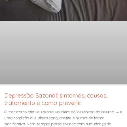
Depressão Sazonal: sintomas, causas,
tratamento e como prevenir
O transtorno afetivo sazonal vai além do ‘desânimo do inverno’ — é
uma condição que altera sono, apetite e humor de forma
significativa. Nem sempre passa sozinho com a mudança de