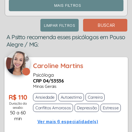
MAIS FILTROS
BUSCAR
LIMPAR FILTROS
A Psitto recomenda esses psicólogos em Pouso
Alegre / MG:
Caroline Martins
Psicóloga
CRP 04/53536
Minas Gerais
R$ 110
Ansiedade
Autoestima
Carreira
Duração da
Conflitos Amorosos
Depressão
Estresse
sessão:
50 a 60
min
Ver mais 6 especialidade(s)