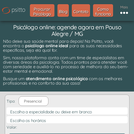
Mais
Procurar
Como
Blog
Contato
Psicólogo
funciona
Psicólogo online: agende agora em Pouso
Alegre / MG
Não deixe sua saúde mental para depois! Na Psitto, você
encontra o
psicólogo online ideal
para as suas necessidades
específicas, seja ela qual for.
Sim, nossa plataforma conta com um time de especialistas em
diversas áreas da psicologia. Todos prontos para atender você
com seriedade e auxiliá-lo no processo de melhora do seu bem-
estar mental e emocional.
Busque um
atendimento online psicológico
com os melhores
profissionais e no conforto da sua casa!
Tipo:
Presencial
Escolha a especialidade ou deixe em branco
Escolha os horários
Valor: