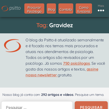
Mais
Procurar
Como
Blog
Contato
Psicólogo
funciona
Tag:
Gravidez
O blog da Psitto é atualizado semanalmente
e é focado nos temas mais procurados e
atuais nos atendimentos de psicologia.
Todos os artigos são revisados por um
psicólogo. Já somos
750 psicólogos
. Se você
gosta dos nossos artigos e textos,
assine
nossa newsletter
gratuita.
Nosso blog já conta com
292 artigos e vídeos
. Pesquise um tema.