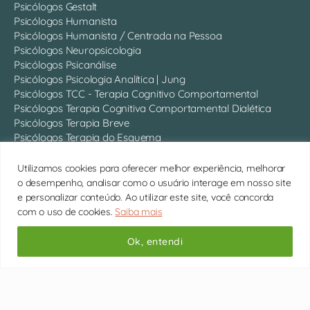
Psicólogos Gestalt
Psicólogos Humanista
Psicólogos Humanista / Centrada na Pessoa
Psicólogos Neuropsicologia
Psicólogos Psicanálise
Psicólogos Psicologia Analítica | Jung
Psicólogos TCC - Terapia Cognitivo Comportamental
Psicólogos Terapia Cognitiva Comportamental Dialética
Psicólogos Terapia Breve
Psicólogos Terapia do Esquema
Mostrar Mais
Utilizamos cookies para oferecer melhor experiência, melhorar
o desempenho, analisar como o usuário interage em nosso site
Quem somos
e personalizar conteúdo. Ao utilizar este site, você concorda
com o uso de cookies.
Saiba mais
Somos 750 psicólogos com CRP ativo, atendendo online em
todo o Brasil.
Conheça cada um deles
Ok, entendi
11 4063-0022 | contato@psitto.com.br |
Endereço
Administrativo
Copyright © 2026 Psitto
Subir
↑