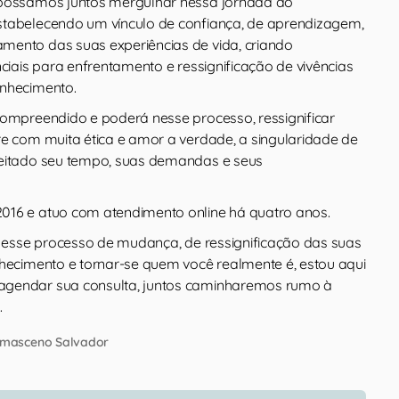
 possamos juntos mergulhar nessa jornada do
stabelecendo um vínculo de confiança, de aprendizagem,
ento das suas experiências de vida, criando
nciais para enfrentamento e ressignificação de vivências
onhecimento.
compreendido e poderá nesse processo, ressignificar
re com muita ética e amor a verdade, a singularidade de
peitado seu tempo, suas demandas e seus
016 e atuo com atendimento online há quatro anos.
ar esse processo de mudança, de ressignificação das suas
nhecimento e tornar-se quem você realmente é, estou aqui
gendar sua consulta, juntos caminharemos rumo à
.
amasceno Salvador