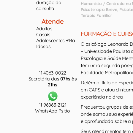
duração da
Humanista / Centrada na 
consulta
Psicoterapia Breve
Psicote
Terapia Familiar
Atende
Adultos
FORMAÇÃO E CURS
Casais
Adolescentes +14a
O psicólogo Leonardo D
Idosos
– Universidade Paulista
Psicologia e Saúde Ment
tem uma segunda pós-gr
Faculdade Metropolitana
11 4063-0022
Secretária das
07hs às
Detém o título de Especi
21hs
em CAPS e atua clinicam
experiência na área.
11 96863-2121
Frequentou grupos de est
WhatsApp Psitto
onde somou sua experiê
e aprofundada sobre a 
Seus atendimentos tem c