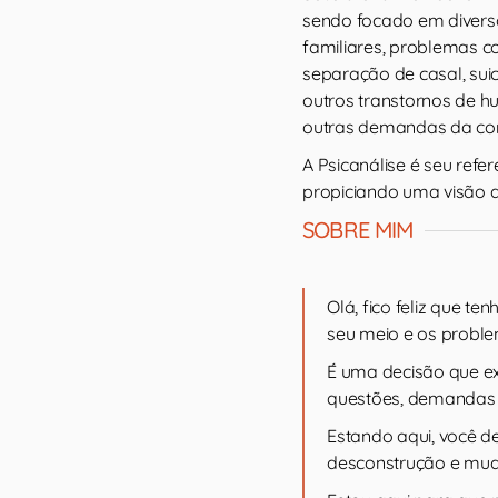
sendo focado em divers
familiares, problemas 
separação de casal, suic
outros transtornos de h
outras demandas da co
A Psicanálise é seu refe
propiciando uma visão a
SOBRE MIM
Olá, fico feliz que 
seu meio e os proble
É uma decisão que ex
questões, demandas e
Estando aqui, você d
desconstrução e mud