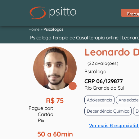
Procu
Home
»
Psicólogos
Psicólogo Terapia de Casal terapia online | Leon
Leonardo 
(22 avaliações)
Psicólogo
CRP 06/129877
Rio Grande do Sul
R$ 75
Adolescência
Ansiedade
Pague por:
Dependência Química
D
Cartão
Pix
Ver mais 6 especialid
50 a 60min