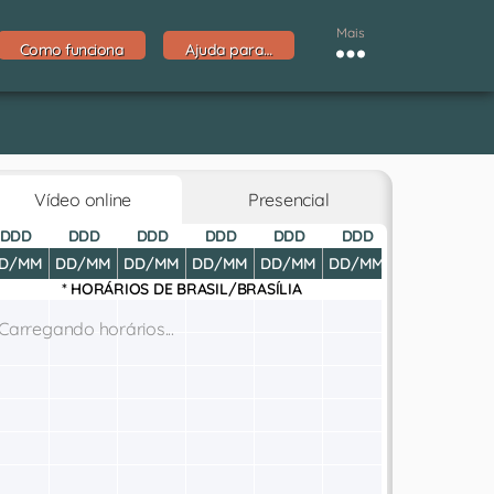
Mais
Como funciona
Ajuda para…
Vídeo online
Presencial
DDD
DDD
DDD
DDD
DDD
DDD
DDD
D
D/MM
DD/MM
DD/MM
DD/MM
DD/MM
DD/MM
DD/MM
DD
* HORÁRIOS DE
BRASIL/BRASÍLIA
Carregando horários...