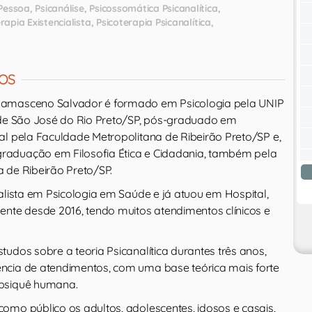
Pessoa
Psicanálise
Psicossomática Psicanalítica
rapia Existencialista
Psicoterapia Psicanalítica
OS
amasceno Salvador é formado em Psicologia pela UNIP
 de São José do Rio Preto/SP, pós-graduado em
al pela Faculdade Metropolitana de Ribeirão Preto/SP e,
aduação em Filosofia Ética e Cidadania, também pela
 de Ribeirão Preto/SP.
alista em Psicologia em Saúde e já atuou em Hospital,
ente desde 2016, tendo muitos atendimentos clínicos e
udos sobre a teoria Psicanalítica durantes três anos,
ncia de atendimentos, com uma base teórica mais forte
psiquê humana.
omo público os adultos, adolescentes, idosos e casais,