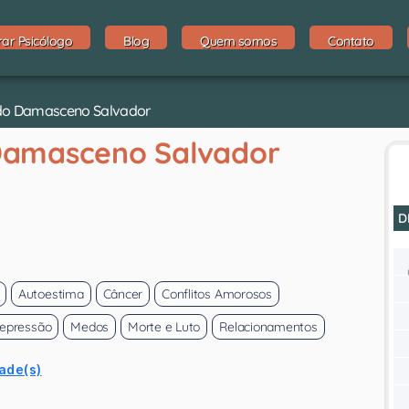
rar Psicólogo
Blog
Quem somos
Contato
ardo Damasceno Salvador
Damasceno Salvador
D
Autoestima
Câncer
Conflitos Amorosos
epressão
Medos
Morte e Luto
Relacionamentos
ade(s)