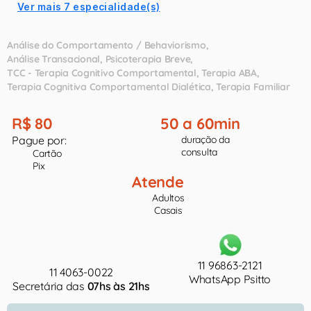
Ver mais 7 especialidade(s)
Análise do Comportamento / Behaviorismo
Análise Transacional
Psicoterapia Breve
TCC - Terapia Cognitivo Comportamental
Terapia ABA
Terapia Cognitiva Comportamental Dialética
Terapia Familiar
R$ 80
50 a 60min
Pague por:
duração da
consulta
Cartão
Pix
Atende
Adultos
Casais
11 96863-2121
11 4063-0022
WhatsApp Psitto
Secretária das
07hs às 21hs