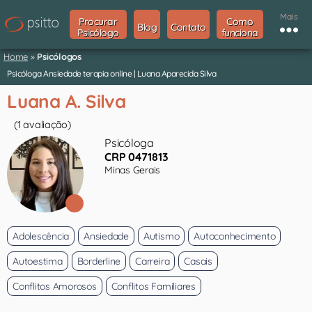
Mais
Procurar
Como
Blog
Contato
Psicólogo
funciona
Home
»
Psicólogos
Psicóloga Ansiedade terapia online | Luana Aparecida Silva
Luana A. Silva
(1 avaliação)
Psicóloga
CRP 0471813
Minas Gerais
Adolescência
Ansiedade
Autismo
Autoconhecimento
Autoestima
Borderline
Carreira
Casais
Conflitos Amorosos
Conflitos Familiares