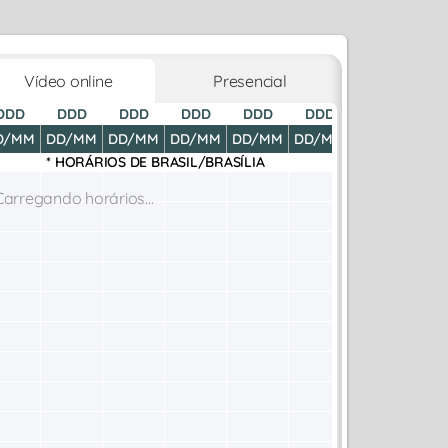
Vídeo online
Presencial
DDD
DDD
DDD
DDD
DDD
DDD
DDD
D
D/MM
DD/MM
DD/MM
DD/MM
DD/MM
DD/MM
DD/MM
DD
* HORÁRIOS DE
BRASIL/BRASÍLIA
Carregando horários...