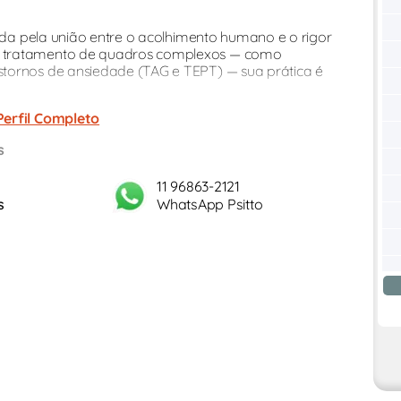
nida pela união entre o acolhimento humano e o rigor
o tratamento de quadros complexos — como
tornos de ansiedade (TAG e TEPT) — sua prática é
Perfil Completo
s
11 96863-2121
s
WhatsApp Psitto