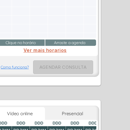
Clique no horário
Arraste a agenda
Ver mais horarios
AGENDAR CONSULTA
Como funciona?
Vídeo online
Presencial
DDD
DDD
DDD
DDD
DDD
DDD
DDD
D