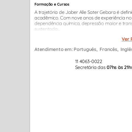
Formação e Cursos
A trajetória de Jaber Alle Sater Gebara é defi
acadêmico. Com nove anos de experiência n
dependência química, depressão maior e trans
sustentada...
Ver 
Atendimento em:
Português
Francês
Inglê
11 4063-0022
Secretária das
07hs às 21h