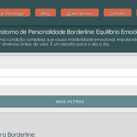
rar Psicólogo
Blog
Quem somos
Contato
storno de Personalidade Borderline: Equilíbrio Emoc
ma condição complexa que causa instabilidade emocional, impulsivi
 diversas áreas da vida. É um desafio para o dia a dia.
MAIS FILTROS
ra Borderline: