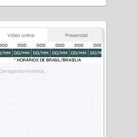
Vídeo online
Presencial
DDD
DDD
DDD
DDD
DDD
DDD
DDD
D
D/MM
DD/MM
DD/MM
DD/MM
DD/MM
DD/MM
DD/MM
DD
* HORÁRIOS DE
BRASIL/BRASÍLIA
Carregando horários...