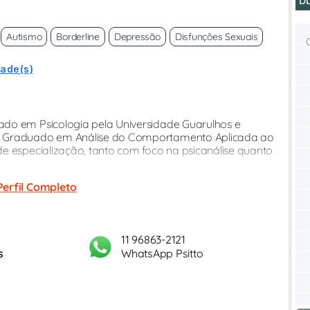
D
Autismo
Borderline
Depressão
Disfunções Sexuais
dade(s)
ado em Psicologia pela Universidade Guarulhos e
ós Graduado em Análise do Comportamento Aplicada ao
e especialização, tanto com foco na psicanálise quanto
Perfil Completo
11 96863-2121
s
WhatsApp Psitto