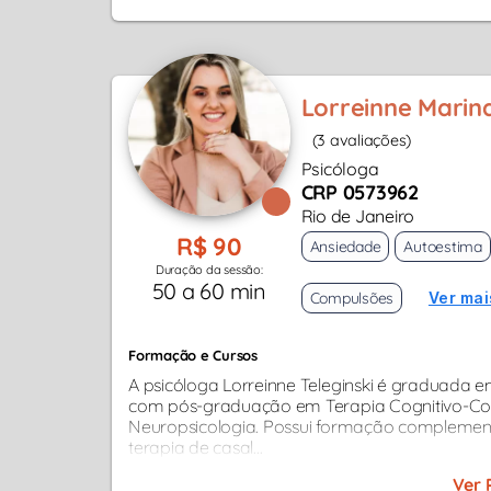
Lorreinne Marina
(3 avaliações)
Psicóloga
CRP 0573962
Rio de Janeiro
R$ 90
Ansiedade
Autoestima
Duração da sessão:
50 a 60 min
Compulsões
Ver mai
Formação e Cursos
A psicóloga Lorreinne Teleginski é graduada 
com pós-graduação em Terapia Cognitivo-Co
Neuropsicologia. Possui formação complemen
terapia de casal...
Ver 