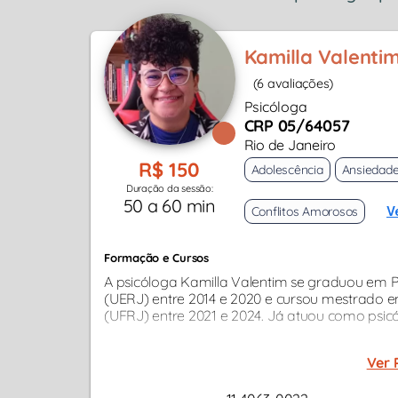
Kamilla Valentim
(6 avaliações)
Psicóloga
CRP 05/64057
Rio de Janeiro
R$ 150
Adolescência
Ansiedad
Duração da sessão:
50 a 60 min
Conflitos Amorosos
V
Formação e Cursos
A psicóloga Kamilla Valentim se graduou em P
(UERJ) entre 2014 e 2020 e cursou mestrado e
(UFRJ) entre 2021 e 2024. Já atuou como psicó
Ver 