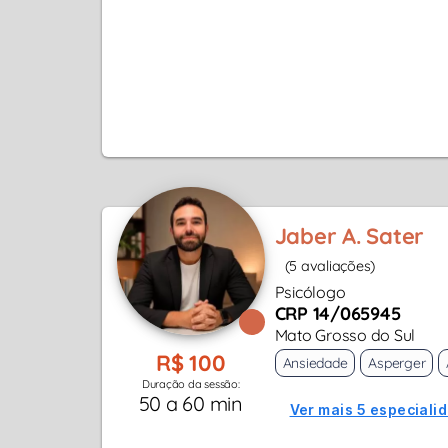
Jaber A. Sater
(5 avaliações)
Psicólogo
CRP 14/065945
Mato Grosso do Sul
R$ 100
Ansiedade
Asperger
Duração da sessão:
50 a 60 min
Ver mais 5 especiali