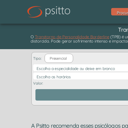
Procu
Tran
O
Transtorno de Personalidade Borderline
(TPB) é u
distorcida. Pode gerar sofrimento intenso e impactar
Tipo:
Presencial
Escolha a especialidade ou deixe em branco
Escolha os horários
Valor:
A Psitto recomenda esses psicólogos pa