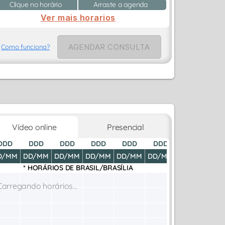
Clique no horário
Arraste a agenda
Ver mais horarios
AGENDAR CONSULTA
Como funciona?
Vídeo online
Presencial
DDD
DDD
DDD
DDD
DDD
DDD
DDD
D
D/MM
DD/MM
DD/MM
DD/MM
DD/MM
DD/MM
DD/MM
DD
* HORÁRIOS DE
BRASIL/BRASÍLIA
Carregando horários...