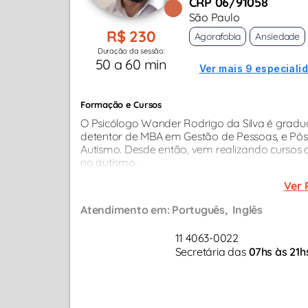
CRP 06/91058
São Paulo
R$ 230
Agorafobia
Ansiedade
Duração da sessão:
50 a 60 min
Ver mais 9 especiali
Formação e Cursos
O Psicólogo Wander Rodrigo da Silva é gradu
detentor de MBA em Gestão de Pessoas, e P
Autismo. Desde então, vem realizando cursos d
no autismo.
Ver 
Atendimento em:
Português
Inglês
11 4063-0022
Secretária das
07hs às 21h