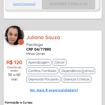
AGENDAR CONSULTA
Como funciona?
Juliana Souza
Psicóloga
CRP 04/77890
Minas Gerais
R$ 120
Aprendizagem
Câncer
Duração da
Conflitos Familiares
Dependência Química
sessão:
50 a 60
min
Depressão Pós-parto
Doenças Crônicas
Ver mais 8 especialidade(s)
Formação e Cursos