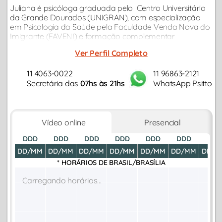
Juliana é psicóloga graduada pelo Centro Universitário
da Grande Dourados (UNIGRAN), com especialização
em Psicologia da Saúde pela Faculdade Venda Nova do
Imigrante (FAVENI) e formação complementar
em Cuidados Paliativos e Aconselhamento em
Ver Perfil Completo
Luto pelo Instituto Pallium Brasil...
11 4063-0022
11 96863-2121
Secretária das
07hs às 21hs
WhatsApp Psitto
Vídeo online
Presencial
DDD
DDD
DDD
DDD
DDD
DDD
DDD
DD/MM
DD/MM
DD/MM
DD/MM
DD/MM
DD/MM
DD/M
* HORÁRIOS DE
BRASIL/BRASÍLIA
Carregando horários...