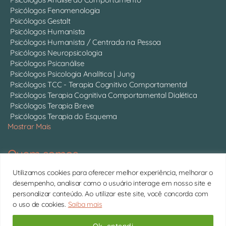
Psicólogos Fenomenologia
Psicólogos Gestalt
Psicólogos Humanista
Psicólogos Humanista / Centrada na Pessoa
Psicólogos Neuropsicologia
Psicólogos Psicanálise
Psicólogos Psicologia Analítica | Jung
Psicólogos TCC - Terapia Cognitivo Comportamental
Psicólogos Terapia Cognitiva Comportamental Dialética
Psicólogos Terapia Breve
Psicólogos Terapia do Esquema
Mostrar Mais
Quem somos
Somos 750 psicólogos com CRP ativo, atendendo online em
Utilizamos cookies para oferecer melhor experiência, melhorar o
todo o Brasil.
Conheça cada um deles
desempenho, analisar como o usuário interage em nosso site e
personalizar conteúdo. Ao utilizar este site, você concorda com
11 4063-0022 | contato@psitto.com.br |
Endereço
o uso de cookies.
Saiba mais
Administrativo
Copyright © 2026 Psitto
Ok, entendi