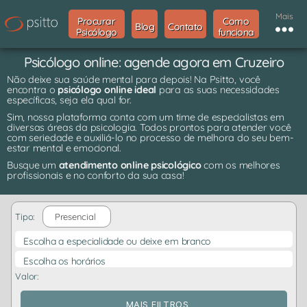
Mais
Procurar
Como
Blog
Contato
Psicólogo
funciona
Psicólogo online: agende agora em Cruzeiro
Não deixe sua saúde mental para depois! Na Psitto, você
encontra o
psicólogo online ideal
para as suas necessidades
específicas, seja ela qual for.
Sim, nossa plataforma conta com um time de especialistas em
diversas áreas da psicologia. Todos prontos para atender você
com seriedade e auxiliá-lo no processo de melhora do seu bem-
estar mental e emocional.
Busque um
atendimento online psicológico
com os melhores
profissionais e no conforto da sua casa!
Tipo:
Presencial
Escolha a especialidade ou deixe em branco
Escolha os horários
Valor:
MAIS FILTROS