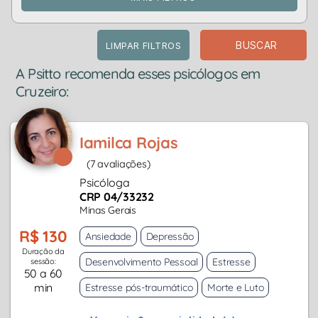
BUSCAR
LIMPAR FILTROS
A Psitto recomenda esses psicólogos em
Cruzeiro:
Iamilca Rojas
(7 avaliações)
Psicóloga
CRP 04/33232
Minas Gerais
R$ 130
Ansiedade
Depressão
Duração da
Desenvolvimento Pessoal
Estresse
sessão:
50 a 60
min
Estresse pós-traumático
Morte e Luto