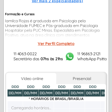
Ver mais 2 especialidade(s)
Formação e Cursos
Iamilca Rojas é graduada em Psicologia pela
Universidade FUMEC e Pós-graduada em Psicologia
Hospitalar pela PUC Minas. Especialista em Psicologia
Positiva, atua na área clínica com atendimentos
individuais para adultos.
Ver Perfil Completo
11 4063-0022
11 96863-2121
Secretária das
07hs às 21hs
WhatsApp Psitto
Vídeo online
Presencial
DDD
DDD
DDD
DDD
DDD
DDD
DDD
DD/MM
DD/MM
DD/MM
DD/MM
DD/MM
DD/MM
DD/M
* HORÁRIOS DE
BRASIL/BRASÍLIA
Carregando horários...