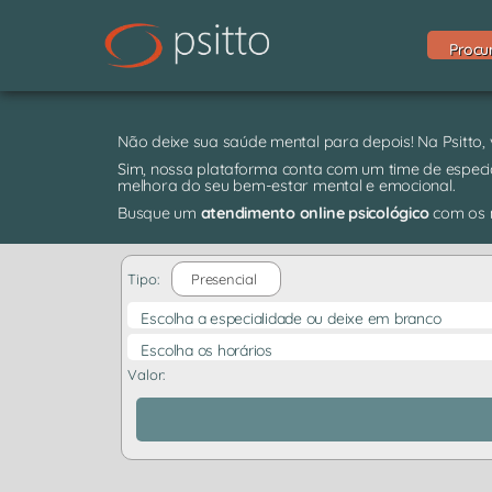
Procu
Não deixe sua saúde mental para depois! Na Psitto,
Sim, nossa plataforma conta com um time de especia
melhora do seu bem-estar mental e emocional.
Busque um
atendimento online psicológico
com os m
Tipo:
Presencial
Escolha a especialidade ou deixe em branco
Escolha os horários
Valor: