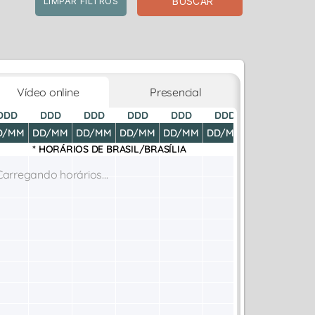
BUSCAR
LIMPAR FILTROS
Vídeo online
Presencial
DDD
DDD
DDD
DDD
DDD
DDD
DDD
D
D/MM
DD/MM
DD/MM
DD/MM
DD/MM
DD/MM
DD/MM
DD
* HORÁRIOS DE
BRASIL/BRASÍLIA
Carregando horários...