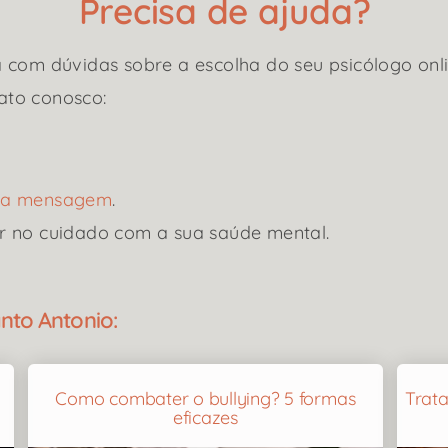
Precisa de ajuda?
 com dúvidas sobre a escolha do seu psicólogo onli
ato conosco:
uma mensagem
.
r no cuidado com a sua saúde mental.
nto Antonio:
Como combater o bullying? 5 formas
Trat
eficazes