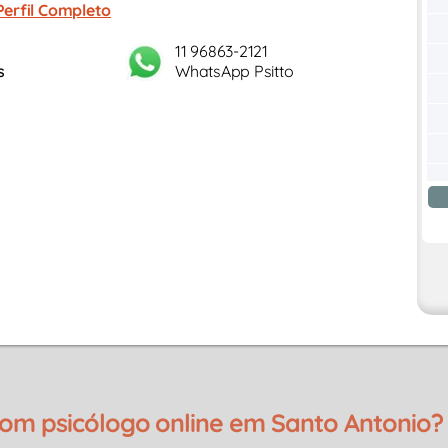
Perfil Completo
11 96863-2121
s
WhatsApp Psitto
m psicólogo online em Santo Antonio?