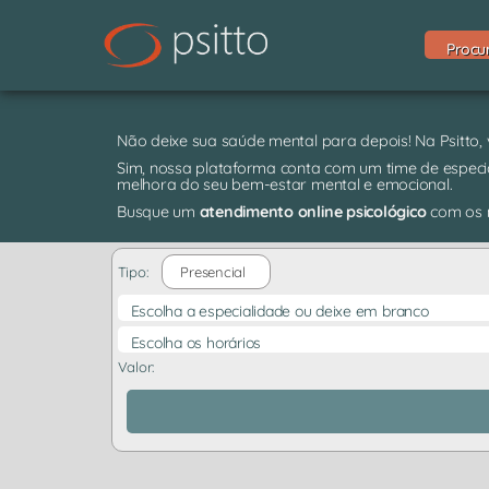
Procu
Não deixe sua saúde mental para depois! Na Psitto,
Sim, nossa plataforma conta com um time de especia
melhora do seu bem-estar mental e emocional.
Busque um
atendimento online psicológico
com os m
Tipo:
Presencial
Escolha a especialidade ou deixe em branco
Escolha os horários
Valor: