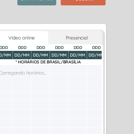
Vídeo online
Presencial
DDD
DDD
DDD
DDD
DDD
DDD
DDD
D
D/MM
DD/MM
DD/MM
DD/MM
DD/MM
DD/MM
DD/MM
DD
* HORÁRIOS DE
BRASIL/BRASÍLIA
Carregando horários...