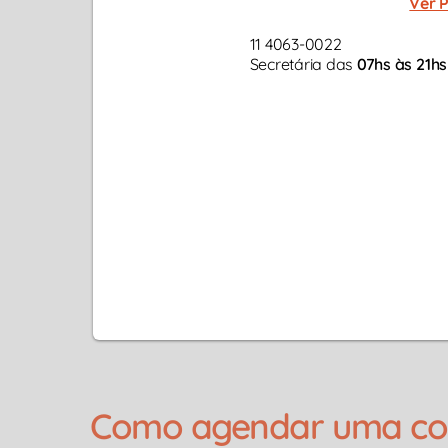
Ver P
11 4063-0022
Secretária das
07hs às 21hs
Como agendar uma cons