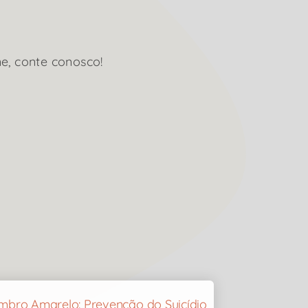
e, conte conosco!
mbro Amarelo: Prevenção do Suicídio