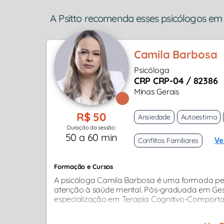
A Psitto recomenda esses psicólogos em 
Camila Barbosa
Psicóloga
CRP CRP-04 / 82386
Minas Gerais
R$ 50
Ansiedade
Autoestima
Duração da sessão:
50 a 60 min
Conflitos Familiares
Ve
Formação e Cursos
A psicóloga Camila Barbosa é uma formada pel
atenção à saúde mental. Pós-graduada em Gest
especialização em Terapia Cognitivo-Comporta