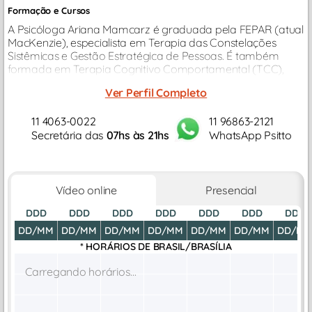
Formação e Cursos
A Psicóloga Ariana Mamcarz é graduada pela FEPAR (atual
MacKenzie), especialista em Terapia das Constelações
Sistêmicas e Gestão Estratégica de Pessoas. É também
formada em Terapia Cognitivo Comportamental (TCC),
Arteterapia e Coaching com Programação Neurolinguística
Ver Perfil Completo
– PNL.
11 4063-0022
11 96863-2121
Secretária das
07hs às 21hs
WhatsApp Psitto
Vídeo online
Presencial
DDD
DDD
DDD
DDD
DDD
DDD
DDD
DD/MM
DD/MM
DD/MM
DD/MM
DD/MM
DD/MM
DD/M
* HORÁRIOS DE
BRASIL/BRASÍLIA
Carregando horários...