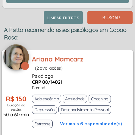
BUSCAR
LIMPAR FILTROS
A Psitto recomenda esses psicólogos em Capão
Raso:
Ariana Mamcarz
(2 avaliações)
Psicóloga
CRP 08/14021
Paraná
R$ 150
Adolescência
Ansiedade
Coaching
Duração da
Depressão
Desenvolvimento Pessoal
sessão:
50 a 60 min
Estresse
Ver mais 6 especialidade(s)