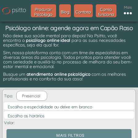
Mais
Procurar
Como
Blog
Contato
Psicólogo
funciona
Psicólogo online: agende agora em Capão Raso
Não deixe sua saúde mental para depois! Na Psitto, você
encontra o
psicólogo online ideal
para as suas necessidades
específicas, seja ela qual for.
Sim, nossa plataforma conta com um time de especialistas em
diversas áreas da psicologia. Todos prontos para atender você
com seriedade e auxiliá-lo no processo de melhora do seu bem-
estar mental e emocional.
Busque um
atendimento online psicológico
com os melhores
profissionais e no conforto da sua casa!
Tipo:
Presencial
Escolha a especialidade ou deixe em branco
Escolha os horários
Valor:
MAIS FILTROS