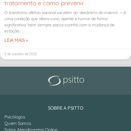
tratamento e como prevenir
O transtorno afetivo sazonal vai além do ‘desânimo do inverno’ — é
uma condição que altera sono, apetite e humor de forma
significativa. Nem sempre passa sozinho com a mudança de
estação.
LEIA MAIS »
3 de outubro de 2025
SOBRE A PSITTO
Psicólogos
Quem Somos
Sobre Atendimentos Online