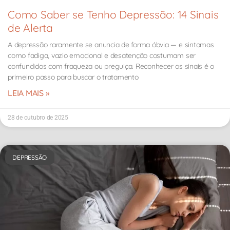
Como Saber se Tenho Depressão: 14 Sinais
de Alerta
A depressão raramente se anuncia de forma óbvia — e sintomas
como fadiga, vazio emocional e desatenção costumam ser
confundidos com fraqueza ou preguiça. Reconhecer os sinais é o
primeiro passo para buscar o tratamento
LEIA MAIS »
28 de outubro de 2025
DEPRESSÃO