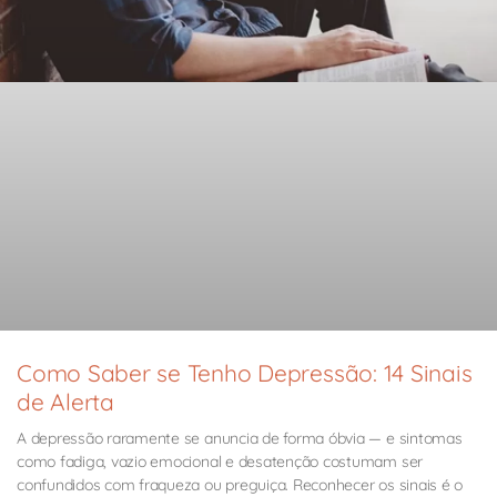
Como Saber se Tenho Depressão: 14 Sinais
de Alerta
A depressão raramente se anuncia de forma óbvia — e sintomas
como fadiga, vazio emocional e desatenção costumam ser
confundidos com fraqueza ou preguiça. Reconhecer os sinais é o