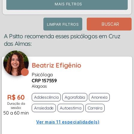
MAIS FILTROS
BUSCAR
LIMPAR FILTROS
A Psitto recomenda esses psicólogos em Cruz
das Almas:
Beatriz Efigênio
Psicóloga
CRP 157559
Alagoas
R$ 60
Adolescência
Agorafobia
Anorexia
Duração da
Ansiedade
Autoestima
Carreira
sessão:
50 a 60 min
Ver mais 11 especialidade(s)