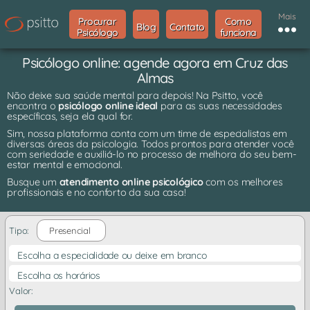
Mais
Procurar
Como
Blog
Contato
Psicólogo
funciona
Psicólogo online: agende agora em Cruz das
Almas
Não deixe sua saúde mental para depois! Na Psitto, você
encontra o
psicólogo online ideal
para as suas necessidades
específicas, seja ela qual for.
Sim, nossa plataforma conta com um time de especialistas em
diversas áreas da psicologia. Todos prontos para atender você
com seriedade e auxiliá-lo no processo de melhora do seu bem-
estar mental e emocional.
Busque um
atendimento online psicológico
com os melhores
profissionais e no conforto da sua casa!
Tipo:
Presencial
Escolha a especialidade ou deixe em branco
Escolha os horários
Valor: