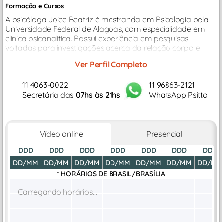
Formação e Cursos
A psicóloga Joice Beatriz é mestranda em Psicologia pela
Universidade Federal de Alagoas, com especialidade em
clínica psicanalítica. Possui experiência em pesquisas
voltadas para investigações acerca da relação corpo e
psíquico, como fibromialgia e dores orofaciais...
Ver Perfil Completo
11 4063-0022
11 96863-2121
Secretária das
07hs às 21hs
WhatsApp Psitto
Vídeo online
Presencial
DDD
DDD
DDD
DDD
DDD
DDD
DDD
DD/MM
DD/MM
DD/MM
DD/MM
DD/MM
DD/MM
DD/M
* HORÁRIOS DE
BRASIL/BRASÍLIA
Carregando horários...