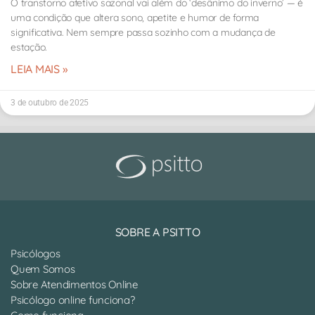
O transtorno afetivo sazonal vai além do ‘desânimo do inverno’ — é
uma condição que altera sono, apetite e humor de forma
significativa. Nem sempre passa sozinho com a mudança de
estação.
LEIA MAIS »
3 de outubro de 2025
SOBRE A PSITTO
Psicólogos
Quem Somos
Sobre Atendimentos Online
Psicólogo online funciona?