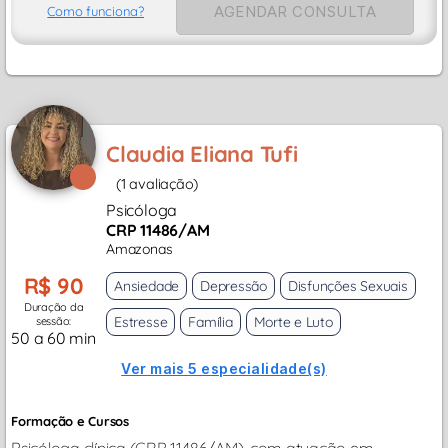
AGENDAR CONSULTA
Como funciona?
Claudia Eliana Tufi
(1 avaliação)
Psicóloga
CRP 11486/AM
Amazonas
R$ 90
Ansiedade
Depressão
Disfunções Sexuais
Duração da
Estresse
Família
Morte e Luto
sessão:
50 a 60 min
Ver mais 5 especialidade(s)
Formação e Cursos
Psicóloga clínica (CRP 11486/AM), com atuação em