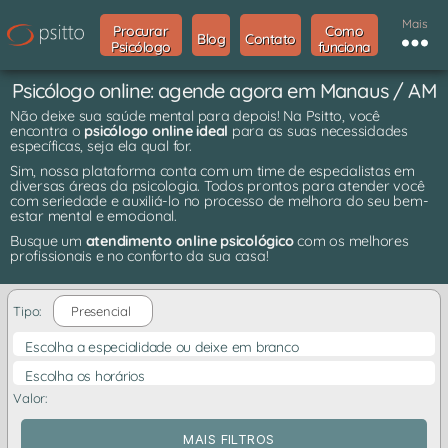
Mais
Procurar
Como
Blog
Contato
Psicólogo
funciona
Psicólogo online: agende agora em Manaus / AM
Não deixe sua saúde mental para depois! Na Psitto, você
encontra o
psicólogo online ideal
para as suas necessidades
específicas, seja ela qual for.
Sim, nossa plataforma conta com um time de especialistas em
diversas áreas da psicologia. Todos prontos para atender você
com seriedade e auxiliá-lo no processo de melhora do seu bem-
estar mental e emocional.
Busque um
atendimento online psicológico
com os melhores
profissionais e no conforto da sua casa!
Tipo:
Presencial
Escolha a especialidade ou deixe em branco
Escolha os horários
Valor:
MAIS FILTROS