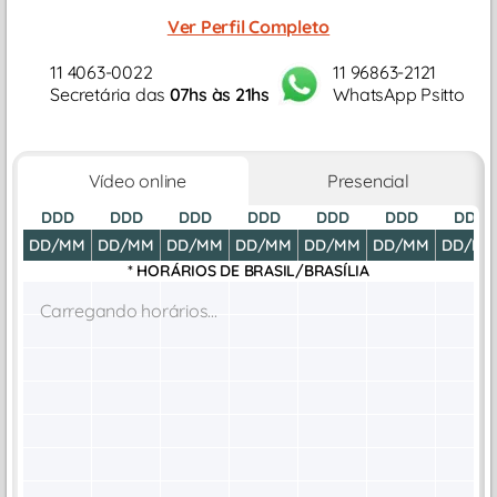
em ansiedade, depressão, autoestima, compulsão
Ver Perfil Completo
alimentar, luto, dependência afetiva...
11 4063-0022
11 96863-2121
Secretária das
07hs às 21hs
WhatsApp Psitto
Vídeo online
Presencial
DDD
DDD
DDD
DDD
DDD
DDD
DDD
DD/MM
DD/MM
DD/MM
DD/MM
DD/MM
DD/MM
DD/M
* HORÁRIOS DE
BRASIL/BRASÍLIA
Carregando horários...