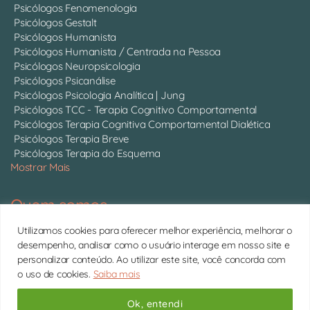
Psicólogos Fenomenologia
Psicólogos Gestalt
Psicólogos Humanista
Psicólogos Humanista / Centrada na Pessoa
Psicólogos Neuropsicologia
Psicólogos Psicanálise
Psicólogos Psicologia Analítica | Jung
Psicólogos TCC - Terapia Cognitivo Comportamental
Psicólogos Terapia Cognitiva Comportamental Dialética
Psicólogos Terapia Breve
Psicólogos Terapia do Esquema
Mostrar Mais
Quem somos
Somos 750 psicólogos com CRP ativo, atendendo online em
Utilizamos cookies para oferecer melhor experiência, melhorar o
todo o Brasil.
Conheça cada um deles
desempenho, analisar como o usuário interage em nosso site e
personalizar conteúdo. Ao utilizar este site, você concorda com
11 4063-0022 | contato@psitto.com.br |
Endereço
o uso de cookies.
Saiba mais
Administrativo
Copyright © 2026 Psitto
Ok, entendi