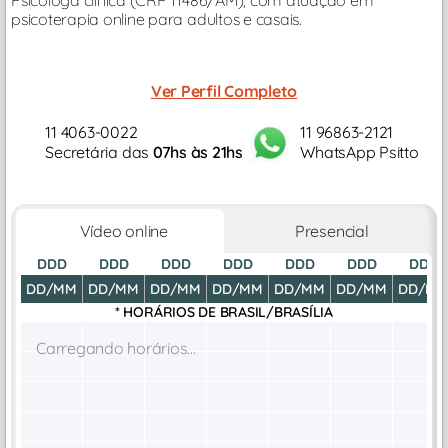
psicoterapia online para adultos e casais.
Ver Perfil Completo
11 4063-0022
11 96863-2121
Secretária das
07hs às 21hs
WhatsApp Psitto
Vídeo online
Presencial
DDD
DDD
DDD
DDD
DDD
DDD
DDD
DD/MM
DD/MM
DD/MM
DD/MM
DD/MM
DD/MM
DD/M
* HORÁRIOS DE
BRASIL/BRASÍLIA
Carregando horários...