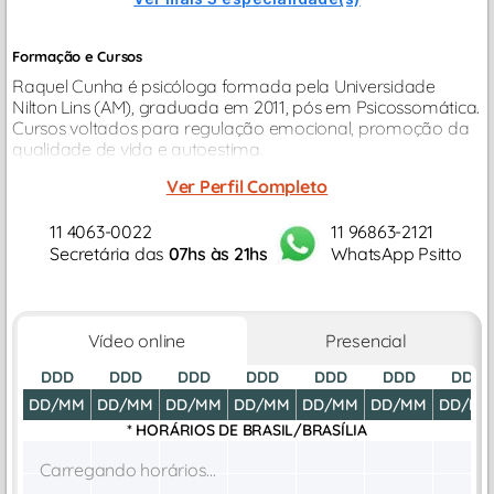
Formação e Cursos
Raquel Cunha é psicóloga formada pela Universidade
Nilton Lins (AM), graduada em 2011, pós em Psicossomática.
Cursos voltados para regulação emocional, promoção da
qualidade de vida e autoestima.
Ver Perfil Completo
11 4063-0022
11 96863-2121
Secretária das
07hs às 21hs
WhatsApp Psitto
Vídeo online
Presencial
DDD
DDD
DDD
DDD
DDD
DDD
DDD
DD/MM
DD/MM
DD/MM
DD/MM
DD/MM
DD/MM
DD/M
* HORÁRIOS DE
BRASIL/BRASÍLIA
Carregando horários...