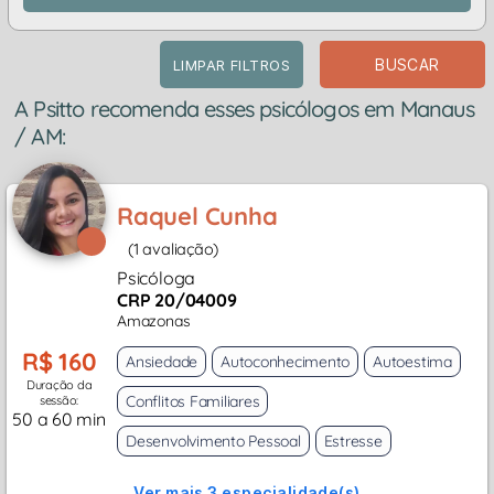
BUSCAR
LIMPAR FILTROS
A Psitto recomenda esses psicólogos em Manaus
/ AM:
Raquel Cunha
(1 avaliação)
Psicóloga
CRP 20/04009
Amazonas
R$ 160
Ansiedade
Autoconhecimento
Autoestima
Duração da
Conflitos Familiares
sessão:
50 a 60 min
Desenvolvimento Pessoal
Estresse
Ver mais 3 especialidade(s)