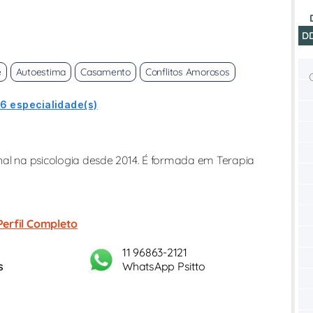
D
e
Autoestima
Casamento
Conflitos Amorosos
 6 especialidade(s)
ional na psicologia desde 2014. É formada em Terapia
Perfil Completo
11 96863-2121
s
WhatsApp Psitto