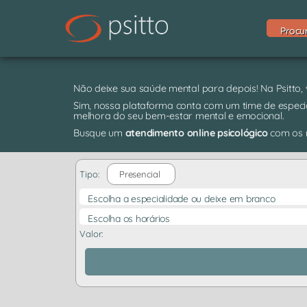
Procu
Não deixe sua saúde mental para depois! Na Psitto,
Sim, nossa plataforma conta com um time de especia
melhora do seu bem-estar mental e emocional.
Busque um
atendimento online psicológico
com os m
Tipo:
Presencial
Escolha a especialidade ou deixe em branco
Escolha os horários
Valor: