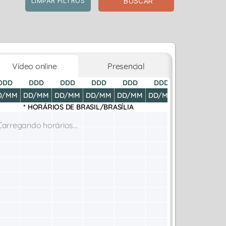
BUSCAR
LIMPAR FILTROS
Vídeo online
Presencial
DDD
DDD
DDD
DDD
DDD
DDD
DDD
D
D/MM
DD/MM
DD/MM
DD/MM
DD/MM
DD/MM
DD/MM
DD
* HORÁRIOS DE
BRASIL/BRASÍLIA
Carregando horários...