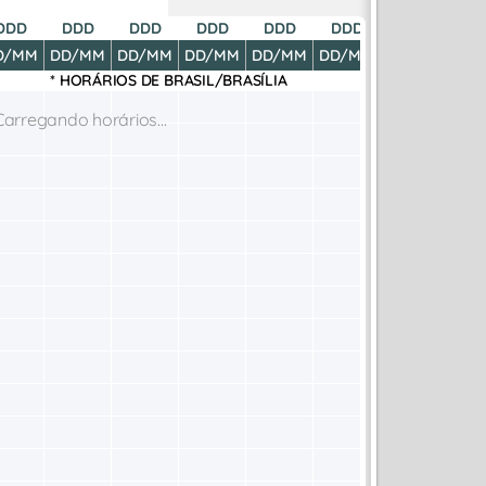
DDD
DDD
DDD
DDD
DDD
DDD
DDD
D
D/MM
DD/MM
DD/MM
DD/MM
DD/MM
DD/MM
DD/MM
DD
* HORÁRIOS DE
BRASIL/BRASÍLIA
Carregando horários...