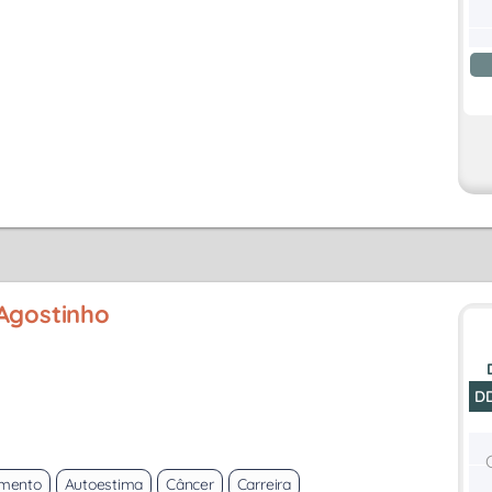
 Agostinho
D
imento
Autoestima
Câncer
Carreira