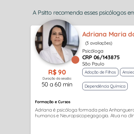
A Psitto recomenda esses psicólogos e
Adriana Maria d
(3 avaliações)
Psicóloga
CRP 06/143875
São Paulo
R$ 90
Adoção de Filhos
Ansie
Duração da sessão:
50 a 60 min
Dependência Química
Formação e Cursos
Adriana é psicóloga formada pela Anhanguer
humanos e Neuropsicopegagogia. Atua na clíni