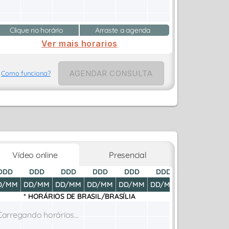
Clique no horário
Arraste a agenda
Ver mais horarios
AGENDAR CONSULTA
Como funciona?
Vídeo online
Presencial
DDD
DDD
DDD
DDD
DDD
DDD
DDD
D
D/MM
DD/MM
DD/MM
DD/MM
DD/MM
DD/MM
DD/MM
DD
* HORÁRIOS DE
BRASIL/BRASÍLIA
Carregando horários...