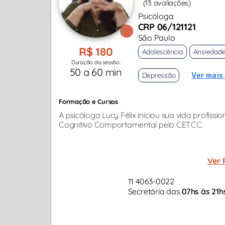
(13 avaliações)
Psicóloga
CRP 06/121121
São Paulo
R$ 180
Adolescência
Ansiedad
Duração da sessão:
50 a 60 min
Depressão
Ver mais
Formação e Cursos
A psicóloga Lucy Félix iniciou sua vida profiss
Cognitivo Comportamental pelo CETCC.
Ver 
11 4063-0022
Secretária das
07hs às 21h