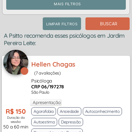
MAIS FILTROS
BUSCAR
LIMPAR FILTROS
A Psitto recomenda esses psicólogos em Jardim
Pereira Leite:
Hellen Chagas
(7 avaliações)
Psicóloga
CRP 06/197278
São Paulo
Apresentação
R$ 150
Agorafobia
Ansiedade
Autoconhecimento
Duração da
Autoestima
Depressão
sessão:
50 a 60 min