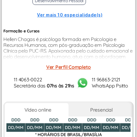
Desenvolvimento Pessoal
Ver mais 10 especialidade(s)
Formação e Cursos
Hellen Chagas é psicóloga formada em Psicologia e
Recursos Humanos, com pós-graduação em Psicologia
Clínica pela PUC-RS. Apaixonada pelo cuidado emocional e
pelo desenvolvimento humano, atua com a abordagem
Terapia Cognitivo-Comportamental (TCC),
Ver Perfil Completo
proporcionando um atendimento acolhedor...
11 4063-0022
11 96863-2121
Secretária das
07hs às 21hs
WhatsApp Psitto
Vídeo online
Presencial
DDD
DDD
DDD
DDD
DDD
DDD
DDD
DD/MM
DD/MM
DD/MM
DD/MM
DD/MM
DD/MM
DD/M
* HORÁRIOS DE
BRASIL/BRASÍLIA