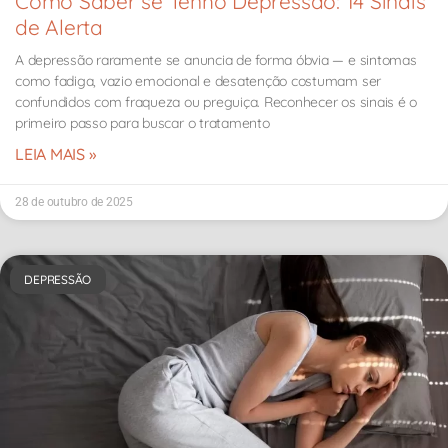
Como Saber se Tenho Depressão: 14 Sinais
de Alerta
A depressão raramente se anuncia de forma óbvia — e sintomas
como fadiga, vazio emocional e desatenção costumam ser
confundidos com fraqueza ou preguiça. Reconhecer os sinais é o
primeiro passo para buscar o tratamento
LEIA MAIS »
28 de outubro de 2025
DEPRESSÃO