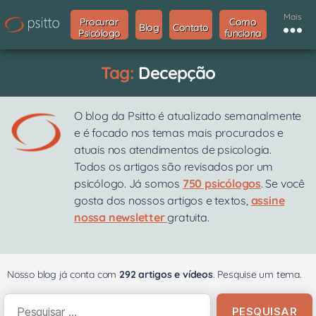
Mais
Procurar
Como
Blog
Contato
Psicólogo
funciona
Tag:
Decepção
O blog da Psitto é atualizado semanalmente
e é focado nos temas mais procurados e
atuais nos atendimentos de psicologia.
Todos os artigos são revisados por um
psicólogo. Já somos
750 psicólogos
. Se você
gosta dos nossos artigos e textos,
assine
nossa newsletter
gratuita.
Nosso blog já conta com
292 artigos e vídeos
. Pesquise um tema.