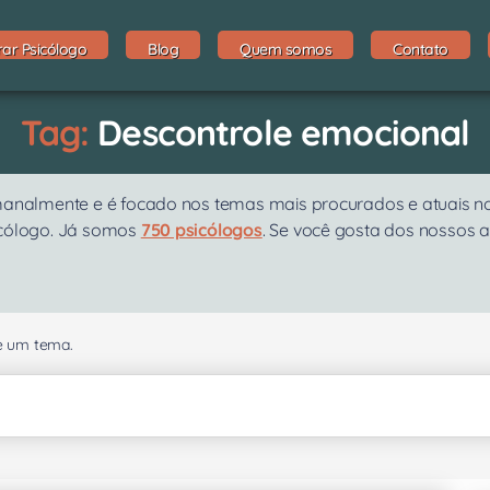
rar Psicólogo
Blog
Quem somos
Contato
Tag:
Descontrole emocional
emanalmente e é focado nos temas mais procurados e atuais n
icólogo. Já somos
750 psicólogos
. Se você gosta dos nossos a
se um tema.