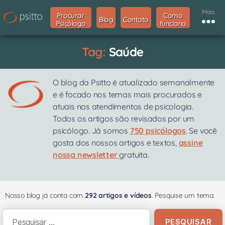
Mais
Procurar
Como
Blog
Contato
Psicólogo
funciona
Tag:
Saúde
O blog da Psitto é atualizado semanalmente
e é focado nos temas mais procurados e
atuais nos atendimentos de psicologia.
Todos os artigos são revisados por um
psicólogo. Já somos
750 psicólogos
. Se você
gosta dos nossos artigos e textos,
assine
nossa newsletter
gratuita.
Nosso blog já conta com
292 artigos e vídeos
. Pesquise um tema.