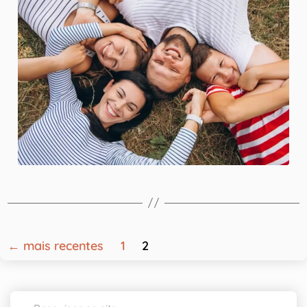
←
mais recentes
1
2