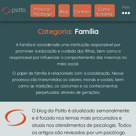
Mais
Procurar
Como
Blog
Contato
Psicólogo
funciona
Categoria:
Família
A família é considerada uma instituição responsável por
promover a educação e cuidado dos filhos, bem como a
responsável por influenciar o comportamento dos mesmos no
meio social.
O papel da família é relacionado com a socialização. Nesse
processo são transmitidos os valores morais e sociais, bem
como as tradições, os costumes e os conhecimentos
perpetuados através de gerações.
O blog da Psitto é atualizado semanalmente
e é focado nos temas mais procurados e
atuais nos atendimentos de psicologia. Todos
os artigos são revisados por um psicólogo.