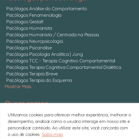
Psicólogos Análise do Comportamento
Psicólogos Fenomenologia
Psicólogos Gestalt
Psicólogos Humanista
Psicólogos Humanista / Centrada na Pessoa
Psicólogos Neuropsicologia
Psicólogos Psicanálise
Psicólogos Psicologia Analítica | Jung
Psicólogos TCC - Terapia Cognitivo Comportamental
Psicólogos Terapia Cognitiva Comportamental Dialética
Psicólogos Terapia Breve
Psicólogos Terapia do Esquema
Mostrar Mais
Quem somos
Somos 750 psicólogos com CRP ativo, atendendo online em
Utilizamos cookies para oferecer melhor experiência, melhorar o
todo o Brasil.
Conheça cada um deles
desempenho, analisar como o usuário interage em nosso site e
personalizar conteúdo. Ao utilizar este site, você concorda com
11 4063-0022 | contato@psitto.com.br |
Endereço
o uso de cookies.
Saiba mais
Administrativo