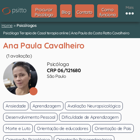
Mais
Procurar
Como
Blog
Contato
Psicólogo
funciona
Home
»
Psicólogos
Psicóloga Terapia de Casal terapia online | Ana Paula da Costa Ratto Cavalheiro
Ana Paula Cavalheiro
(1 avaliação)
Psicóloga
CRP 06/121680
São Paulo
Ansiedade
Aprendizagem
Avaliação Neuropsicológica
Desenvolvimento Pessoal
Dificuldade de Aprendizagem
Morte e Luto
Orientação de educadores
Orientação de Pais
Orientação Psicológica
Orientação Psicopedagógica