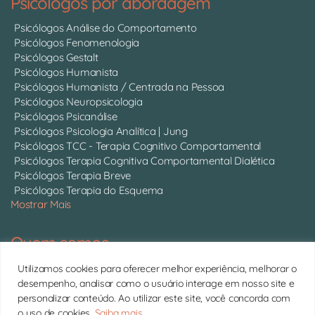
Psicólogos por abordagem
Psicólogos Análise do Comportamento
Psicólogos Fenomenologia
Psicólogos Gestalt
Psicólogos Humanista
Psicólogos Humanista / Centrada na Pessoa
Psicólogos Neuropsicologia
Psicólogos Psicanálise
Psicólogos Psicologia Analítica | Jung
Psicólogos TCC - Terapia Cognitivo Comportamental
Psicólogos Terapia Cognitiva Comportamental Dialética
Psicólogos Terapia Breve
Psicólogos Terapia do Esquema
Mostrar Mais
Quem somos
Somos 750 psicólogos com CRP ativo, atendendo online em
Utilizamos cookies para oferecer melhor experiência, melhorar o
todo o Brasil.
Conheça cada um deles
desempenho, analisar como o usuário interage em nosso site e
personalizar conteúdo. Ao utilizar este site, você concorda com
11 4063-0022 | contato@psitto.com.br |
Endereço
o uso de cookies.
Saiba mais