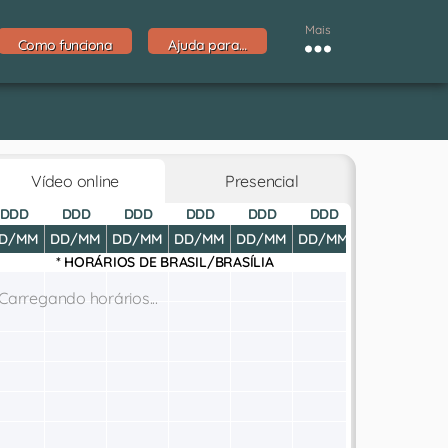
Mais
Como funciona
Ajuda para…
Vídeo online
Presencial
DDD
DDD
DDD
DDD
DDD
DDD
DDD
D
D/MM
DD/MM
DD/MM
DD/MM
DD/MM
DD/MM
DD/MM
DD
* HORÁRIOS DE
BRASIL/BRASÍLIA
Carregando horários...