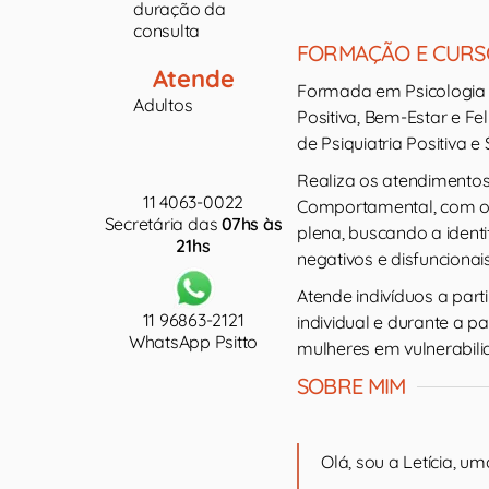
duração da
consulta
FORMAÇÃO E CURS
Atende
Formada em Psicologia
Adultos
Positiva, Bem-Estar e F
de Psiquiatria Positiva e
Realiza os atendimentos
11 4063-0022
Comportamental, com o 
Secretária das
07hs às
plena, buscando a iden
21hs
negativos e disfuncionai
Atende indivíduos a part
11 96863-2121
individual e durante a 
WhatsApp Psitto
mulheres em vulnerabilid
SOBRE MIM
Olá, sou a Letícia, u