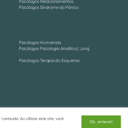
Psicólogos Relacionamentos
Psicólogos Síndrome do Pânico
Psicólogos Humanista
Psicólogos Psicologia Analítica | Jung
Psicólogos Terapia do Esquema
onteúdo. Ao utilizar este site, você
Ok, entendi
Ir para o topo
↑