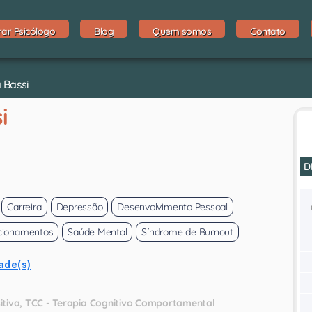
rar Psicólogo
Blog
Quem somos
Contato
a Bassi
i
D
Carreira
Depressão
Desenvolvimento Pessoal
cionamentos
Saúde Mental
Síndrome de Burnout
ade(s)
itiva
TCC - Terapia Cognitivo Comportamental