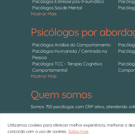
Psicólogos Estresse pós-traumático
Psicólog
Psicólogos Saúde Mental
Psicólog
Mostrar Mais
Psicólogos por abord
Psicólogos Análise do Comportamento
Psicólo
Psicólogos Humanista / Centrada na
Psicólo
Pessoa
Psicólogos TCC - Terapia Cognitivo
Psicólog
Comportamental
Comport
Mostrar Mais
Quem somos
Somos 750 psicólogos com CRP ativo, atendendo onli
Utilizamos cookies para oferecer melhor experiência, melhorar o des
concorda com o uso de cookies.
Saiba mais