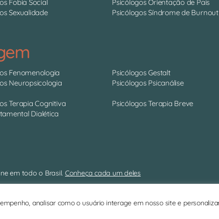
os Fobia Social
Psicólogos Orientação de Pais
os Sexualidade
Psicólogos Síndrome de Burnout
agem
gos Fenomenologia
Psicólogos Gestalt
gos Neuropsicologia
Psicólogos Psicanálise
os Terapia Cognitiva
Psicólogos Terapia Breve
amental Dialética
ne em todo o Brasil.
Conheça cada um deles
11 4063-0022 | contato@psitto.com.br |
Endereço Administrativo
empenho, analisar como o usuário interage em nosso site e personalizar c
Copyright © 2026 Psitto