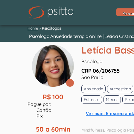
Procu
Home
»
Psicólogos
Psicóloga Ansiedade terapia online | Letícia Cristin
Letícia Bass
Psicóloga
CRP 06/206755
São Paulo
Ansiedade
Autoestima
R$ 100
Estresse
Medos
Rela
Pague por:
Cartão
Ver mais 5 especialid
Pix
50 a 60min
Mindfulness
Psicologia Pos