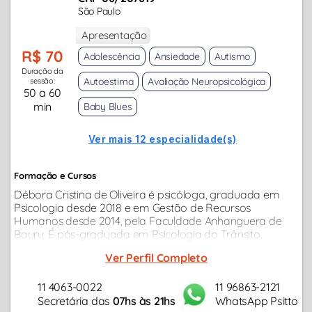
São Paulo
Apresentação
R$ 70
Adolescência
Ansiedade
Autismo
Duração da
Autoestima
Avaliação Neuropsicológica
sessão:
50 a 60
min
Baby Blues
Ver mais 12 especialidade(s)
Formação e Cursos
Débora Cristina de Oliveira é psicóloga, graduada em
Psicologia desde 2018 e em Gestão de Recursos
Humanos desde 2014, pela Faculdade Anhanguera de
Bauru. É pós-graduada em Psicologia do Trânsito,
ampliando sua atuação na área de avaliações
Ver Perfil Completo
psicológicas e saúde mental.
11 4063-0022
11 96863-2121
Secretária das
07hs às 21hs
WhatsApp Psitto