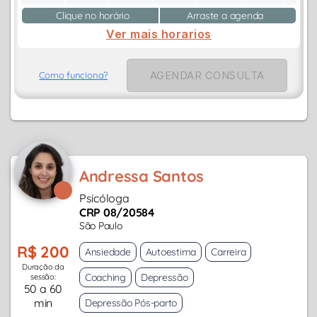
Clique no horário
Arraste a agenda
Ver mais horarios
AGENDAR CONSULTA
Como funciona?
Andressa Santos
Psicóloga
CRP 08/20584
São Paulo
R$ 200
Ansiedade
Autoestima
Carreira
Duração da
Coaching
Depressão
sessão:
50 a 60
min
Depressão Pós-parto