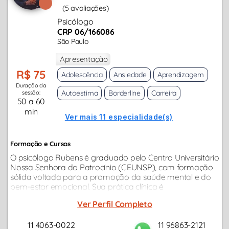
(5 avaliações)
Psicólogo
CRP 06/166086
São Paulo
Apresentação
R$ 75
Adolescência
Ansiedade
Aprendizagem
Duração da
Autoestima
Borderline
Carreira
sessão:
50 a 60
min
Ver mais 11 especialidade(s)
Formação e Cursos
O psicólogo Rubens é graduado pelo Centro Universitário
Nossa Senhora do Patrocínio (CEUNSP), com formação
sólida voltada para a promoção da saúde mental e do
bem-estar emocional. Sua prática clínica é
fundamentada na Terapia Cognitivo-Comportamental
Ver Perfil Completo
(TCC), tendo se aperfeiçoado através de curso...
11 4063-0022
11 96863-2121