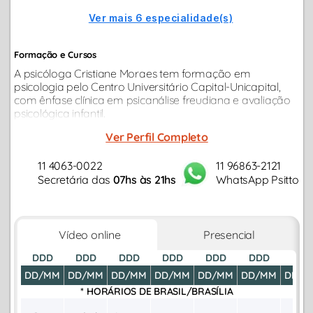
Ver mais 6 especialidade(s)
Formação e Cursos
A psicóloga Cristiane Moraes tem formação em
psicologia pelo Centro Universitário Capital-Unicapital,
com ênfase clínica em psicanálise freudiana e avaliação
psicológica infantil.
Ver Perfil Completo
11 4063-0022
11 96863-2121
Secretária das
07hs às 21hs
WhatsApp Psitto
Vídeo online
Presencial
DDD
DDD
DDD
DDD
DDD
DDD
DDD
DD/MM
DD/MM
DD/MM
DD/MM
DD/MM
DD/MM
DD/M
* HORÁRIOS DE
BRASIL/BRASÍLIA