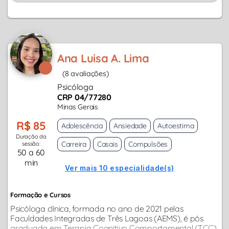
Ana Luisa A. Lima
(8 avaliações)
Psicóloga
CRP 04/77280
Minas Gerais
R$ 85
Adolescência
Ansiedade
Autoestima
Duração da
Carreira
Casais
Compulsões
sessão:
50 a 60
min
Ver mais 10 especialidade(s)
Formação e Cursos
Psicóloga clínica, formada no ano de 2021 pelas
Faculdades Integradas de Três Lagoas (AEMS), é pós
graduada em Terapia Cognitivo Comportamental (TCC),