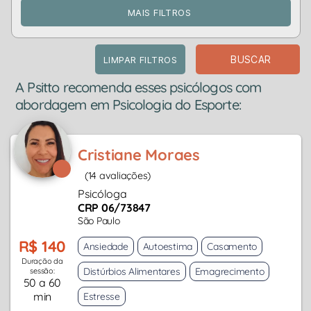
MAIS FILTROS
BUSCAR
LIMPAR FILTROS
A Psitto recomenda esses psicólogos com
abordagem em Psicologia do Esporte:
Cristiane Moraes
(14 avaliações)
Psicóloga
CRP 06/73847
São Paulo
R$ 140
Ansiedade
Autoestima
Casamento
Duração da
Distúrbios Alimentares
Emagrecimento
sessão:
50 a 60
min
Estresse