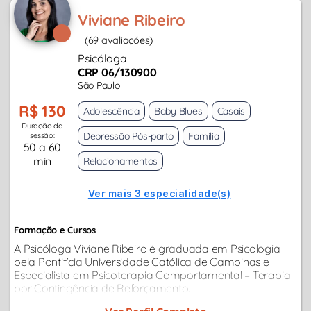
Viviane Ribeiro
(69 avaliações)
Psicóloga
CRP 06/130900
São Paulo
R$ 130
Adolescência
Baby Blues
Casais
Duração da
Depressão Pós-parto
Família
sessão:
50 a 60
min
Relacionamentos
Ver mais 3 especialidade(s)
Formação e Cursos
A Psicóloga Viviane Ribeiro é graduada em Psicologia
pela Pontifícia Universidade Católica de Campinas e
Especialista em Psicoterapia Comportamental – Terapia
por Contingência de Reforçamento.