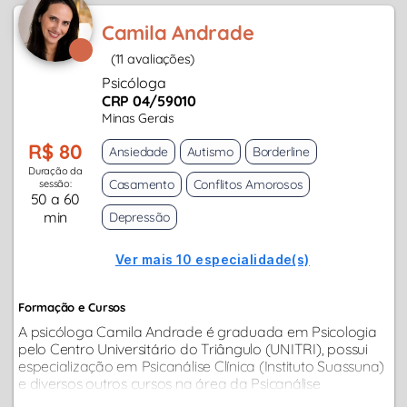
Camila Andrade
(11 avaliações)
Psicóloga
CRP 04/59010
Minas Gerais
R$ 80
Ansiedade
Autismo
Borderline
Duração da
Casamento
Conflitos Amorosos
sessão:
50 a 60
min
Depressão
Ver mais 10 especialidade(s)
Formação e Cursos
A psicóloga Camila Andrade é graduada em Psicologia
pelo Centro Universitário do Triângulo (UNITRI), possui
especialização em Psicanálise Clínica (Instituto Suassuna)
e diversos outros cursos na área da Psicanálise
Winnicottiana pelo IBPW. Atua como atendimento clínico