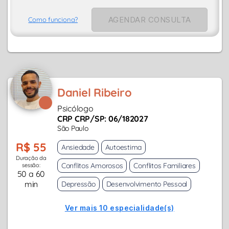
AGENDAR CONSULTA
Como funciona?
Daniel Ribeiro
Psicólogo
CRP CRP/SP: 06/182027
São Paulo
R$ 55
Ansiedade
Autoestima
Duração da
Conflitos Amorosos
Conflitos Familiares
sessão:
50 a 60
min
Depressão
Desenvolvimento Pessoal
Ver mais 10 especialidade(s)