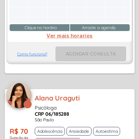
Clique no horário
Arraste a agenda
Ver mais horarios
AGENDAR CONSULTA
Como funciona?
Alana Uraguti
Psicóloga
CRP 06/185288
São Paulo
R$ 70
Adolescência
Ansiedade
Autoestima
Duração da