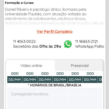
Formação e Cursos
Daniel Ribeiro é psicólogo clínico, formado pela
Universidade Paulista, com atuação voltada ao
atendimento de adolescentes, adultos e idosos,
realizando acompanhamentos psicológicos sob o viés da
Psicanálise. Dispõe experiência consolidada em
Ver Perfil Completo
atendimentos online, desenvolvendo sua prática clínica...
11 4063-0022
11 96863-2121
Secretária das
07hs às 21hs
WhatsApp Psitto
Vídeo online
Presencial
DDD
DDD
DDD
DDD
DDD
DDD
DDD
DD/MM
DD/MM
DD/MM
DD/MM
DD/MM
DD/MM
DD/M
* HORÁRIOS DE
BRASIL/BRASÍLIA
Carregando horários...