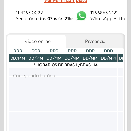
Ver Perfil Completo
11 4063-0022
11 96863-2121
Secretária das
07hs às 21hs
WhatsApp Psitto
Vídeo online
Presencial
DDD
DDD
DDD
DDD
DDD
DDD
DDD
DD/MM
DD/MM
DD/MM
DD/MM
DD/MM
DD/MM
DD/M
* HORÁRIOS DE
BRASIL/BRASÍLIA
Carregando horários...