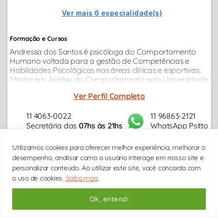
Ver mais 6 especialidade(s)
Formação e Cursos
Andressa dos Santos é psicóloga do Comportamento
Humano voltada para a gestão de Competências e
Habilidades Psicológicas nas áreas clínicas e esportivas.
Mestre em Análise do Comportamento pela Universidade
Estadual de Londrina, Especialista em Psicologia do
Ver Perfil Completo
Esporte e Educação Especial.
11 4063-0022
11 96863-2121
Secretária das
07hs às 21hs
WhatsApp Psitto
Utilizamos cookies para oferecer melhor experiência, melhorar o
desempenho, analisar como o usuário interage em nosso site e
Vídeo online
Presencial
personalizar conteúdo. Ao utilizar este site, você concorda com
o uso de cookies.
Saiba mais
DDD
DDD
DDD
DDD
DDD
DDD
DDD
DD/MM
DD/MM
DD/MM
DD/MM
DD/MM
DD/MM
DD/M
Ok, entendi
* HORÁRIOS DE
BRASIL/BRASÍLIA