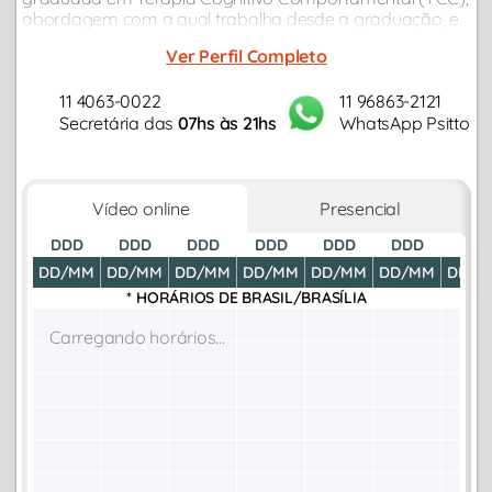
abordagem com a qual trabalha desde a graduação, e
possui MBA em Recursos Humanos – Rotinas e Cálculos
Ver Perfil Completo
Trabalhistas...
11 4063-0022
11 96863-2121
Secretária das
07hs às 21hs
WhatsApp Psitto
Vídeo online
Presencial
DDD
DDD
DDD
DDD
DDD
DDD
DDD
DD/MM
DD/MM
DD/MM
DD/MM
DD/MM
DD/MM
DD/M
* HORÁRIOS DE
BRASIL/BRASÍLIA
Carregando horários...