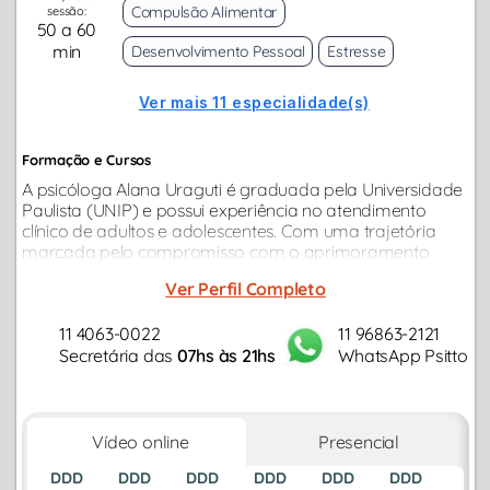
Compulsão Alimentar
sessão:
50 a 60
min
Desenvolvimento Pessoal
Estresse
Ver mais 11 especialidade(s)
Formação e Cursos
A psicóloga Alana Uraguti é graduada pela Universidade
Paulista (UNIP) e possui experiência no atendimento
clínico de adultos e adolescentes. Com uma trajetória
marcada pelo compromisso com o aprimoramento
contínuo, é pós-graduada em Psicologia do Esporte...
Ver Perfil Completo
11 4063-0022
11 96863-2121
Secretária das
07hs às 21hs
WhatsApp Psitto
Vídeo online
Presencial
DDD
DDD
DDD
DDD
DDD
DDD
DDD