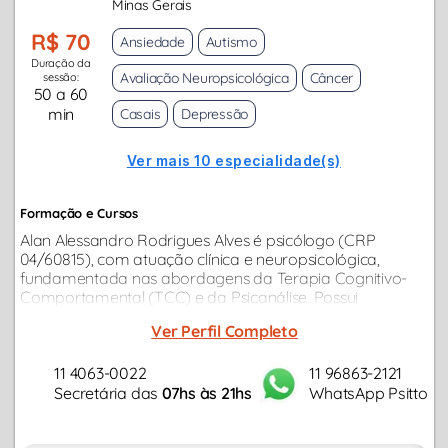
Minas Gerais
R$ 70
Ansiedade
Autismo
Duração da
Avaliação Neuropsicológica
Câncer
sessão:
50 a 60
min
Casais
Depressão
Ver mais 10 especialidade(s)
Formação e Cursos
Alan Alessandro Rodrigues Alves é psicólogo (CRP
04/60815), com atuação clínica e neuropsicológica,
fundamentada nas abordagens da Terapia Cognitivo-
Comportamental (TCC) e da Psicanálise. Possui
experiência no atendimento de crianças, adolescentes,
Ver Perfil Completo
adultos e idosos, com escuta qualificada...
11 4063-0022
11 96863-2121
Secretária das
07hs às 21hs
WhatsApp Psitto