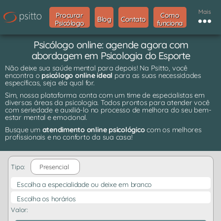
Mais
Procurar
Como
Blog
Contato
Psicólogo
funciona
Psicólogo online: agende agora com
abordagem em Psicologia do Esporte
Não deixe sua saúde mental para depois! Na Psitto, você
encontra o
psicólogo online ideal
para as suas necessidades
específicas, seja ela qual for.
Sim, nossa plataforma conta com um time de especialistas em
diversas áreas da psicologia. Todos prontos para atender você
com seriedade e auxiliá-lo no processo de melhora do seu bem-
estar mental e emocional.
Busque um
atendimento online psicológico
com os melhores
profissionais e no conforto da sua casa!
Tipo:
Presencial
Escolha a especialidade ou deixe em branco
Escolha os horários
Valor: