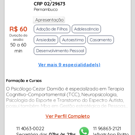
CRP 02/29673
Pernambuco
Apresentação
R$ 60
Adoção de Filhos
Adolescência
Duração da
Ansiedade
Autoestima
Casamento
sessão:
50 a 60
min
Desenvolvimento Pessoal
Ver mais 9 especialidade(s)
Formação e Cursos
O Psicólogo Cezar Damião é especializado em Terapia
Cognitivo-Comportamental (TCC), Neuropsicologia,
Psicologia do Esporte e Transtorno do Espectro Autista,
possui também Mba em Gestão estratégica de Pessoas...
Ver Perfil Completo
11 4063-0022
11 96863-2121
Secretária das
07hs às 21hs
WhatsApp Psitto