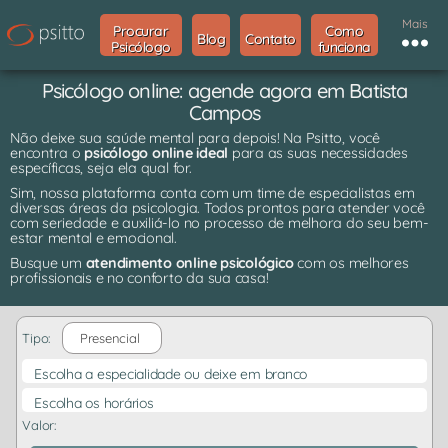
Mais
Procurar
Como
Blog
Contato
Psicólogo
funciona
Psicólogo online: agende agora em Batista
Campos
Não deixe sua saúde mental para depois! Na Psitto, você
encontra o
psicólogo online ideal
para as suas necessidades
específicas, seja ela qual for.
Sim, nossa plataforma conta com um time de especialistas em
diversas áreas da psicologia. Todos prontos para atender você
com seriedade e auxiliá-lo no processo de melhora do seu bem-
estar mental e emocional.
Busque um
atendimento online psicológico
com os melhores
profissionais e no conforto da sua casa!
Tipo:
Presencial
Escolha a especialidade ou deixe em branco
Escolha os horários
Valor: