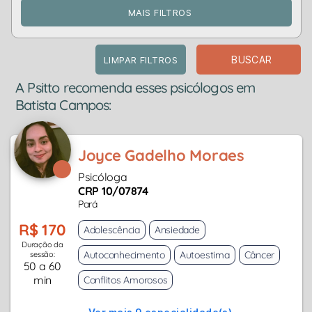
MAIS FILTROS
BUSCAR
LIMPAR FILTROS
A Psitto recomenda esses psicólogos em
Batista Campos:
Joyce Gadelho Moraes
Psicóloga
CRP 10/07874
Pará
R$ 170
Adolescência
Ansiedade
Duração da
Autoconhecimento
Autoestima
Câncer
sessão:
50 a 60
min
Conflitos Amorosos