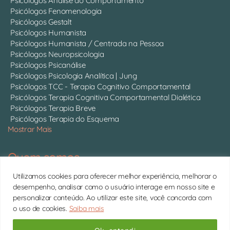
Psicólogos Análise do Comportamento
Psicólogos Fenomenologia
Psicólogos Gestalt
Psicólogos Humanista
Psicólogos Humanista / Centrada na Pessoa
Psicólogos Neuropsicologia
Psicólogos Psicanálise
Psicólogos Psicologia Analítica | Jung
Psicólogos TCC - Terapia Cognitivo Comportamental
Psicólogos Terapia Cognitiva Comportamental Dialética
Psicólogos Terapia Breve
Psicólogos Terapia do Esquema
Mostrar Mais
Quem somos
Somos 750 psicólogos com CRP ativo, atendendo online em
Utilizamos cookies para oferecer melhor experiência, melhorar o
todo o Brasil.
Conheça cada um deles
desempenho, analisar como o usuário interage em nosso site e
personalizar conteúdo. Ao utilizar este site, você concorda com
11 4063-0022 | contato@psitto.com.br |
Endereço
o uso de cookies.
Saiba mais
Administrativo
Copyright © 2026 Psitto