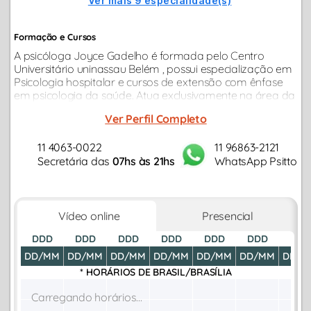
Ver mais 9 especialidade(s)
Formação e Cursos
A psicóloga Joyce Gadelho é formada pelo Centro
Universitário uninassau Belém , possui especialização em
Psicologia hospitalar e cursos de extensão com ênfase
em psicologia da saúde. Atua exclusivamente na área da
psicologia Clínica há 5 anos, a partir da Psicanálise,
Ver Perfil Completo
auxiliando no processo...
11 4063-0022
11 96863-2121
Secretária das
07hs às 21hs
WhatsApp Psitto
Vídeo online
Presencial
DDD
DDD
DDD
DDD
DDD
DDD
DDD
DD/MM
DD/MM
DD/MM
DD/MM
DD/MM
DD/MM
DD/M
* HORÁRIOS DE
BRASIL/BRASÍLIA
Carregando horários...