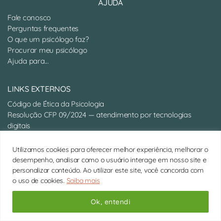
AJUDA
Fale conosco
Perguntas frequentes
O que um psicólogo faz?
Procurar meu psicólogo
Ajuda para...
LINKS EXTERNOS
Código de Ética da Psicologia
Resolução CFP 09/2024 — atendimento por tecnologias
digitais
Conselho Regional de Psicologia da 6ª Região
Site do Conselho Federal de Psicologia
Utilizamos cookies para oferecer melhor experiência, melhorar o
desempenho, analisar como o usuário interage em nosso site e
PARA PSICÓLOGOS
personalizar conteúdo. Ao utilizar este site, você concorda com
o uso de cookies.
Saiba mais
Sou Psicólogo
Termos de Uso
Ok, entendi
REDES SOCIAIS