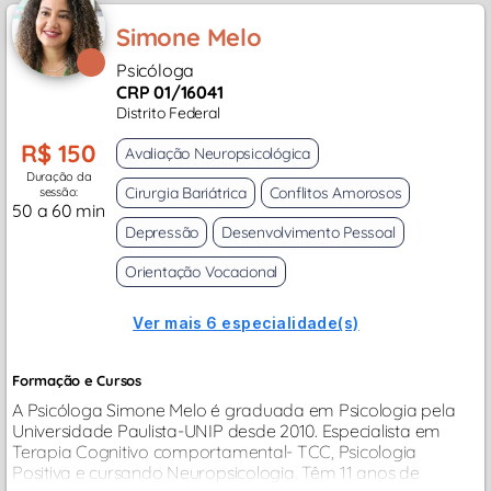
Simone Melo
Psicóloga
CRP 01/16041
Distrito Federal
R$ 150
Avaliação Neuropsicológica
Duração da
Cirurgia Bariátrica
Conflitos Amorosos
sessão:
50 a 60 min
Depressão
Desenvolvimento Pessoal
Orientação Vocacional
Ver mais 6 especialidade(s)
Formação e Cursos
A Psicóloga Simone Melo é graduada em Psicologia pela
Universidade Paulista-UNIP desde 2010. Especialista em
Terapia Cognitivo comportamental- TCC, Psicologia
Positiva e cursando Neuropsicologia. Têm 11 anos de