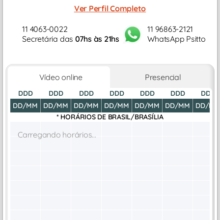
experiência em psicologia clínica.
Ver Perfil Completo
11 4063-0022
11 96863-2121
Secretária das
07hs às 21hs
WhatsApp Psitto
Vídeo online
Presencial
DDD
DDD
DDD
DDD
DDD
DDD
DDD
DD/MM
DD/MM
DD/MM
DD/MM
DD/MM
DD/MM
DD/M
* HORÁRIOS DE
BRASIL/BRASÍLIA
Carregando horários...