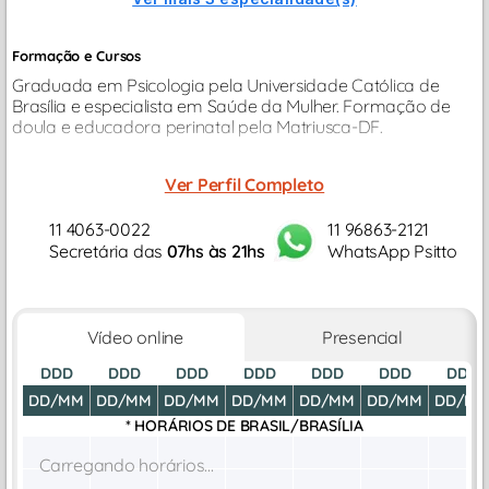
Formação e Cursos
Graduada em Psicologia pela Universidade Católica de
Brasília e especialista em Saúde da Mulher. Formação de
doula e educadora perinatal pela Matriusca-DF.
Ver Perfil Completo
11 4063-0022
11 96863-2121
Secretária das
07hs às 21hs
WhatsApp Psitto
Vídeo online
Presencial
DDD
DDD
DDD
DDD
DDD
DDD
DDD
DD/MM
DD/MM
DD/MM
DD/MM
DD/MM
DD/MM
DD/M
* HORÁRIOS DE
BRASIL/BRASÍLIA
Carregando horários...