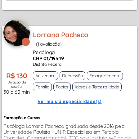
Lorrana Pacheco
(1 avaliação)
Psicóloga
CRP 01/19549
Distrito Federal
R$ 130
Ansiedade
Depressão
Emagrecimento
Duração da
Família
Fobias
Idosos e Terceira Idade
sessão:
50 a 60 min
Ver mais 6 especialidade(s)
Formação e Cursos
Psicóloga Lorrana Pacheco graduada desde 2016 pela
Universidade Paulista - UNIP. Especialista em Terapia
Cognitivo- Comportamental -TCC pelo Instituto WP desde