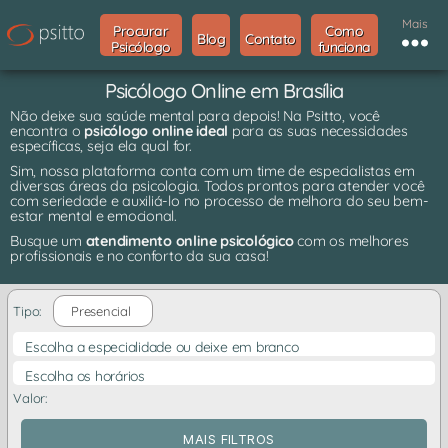
Mais
Procurar
Como
Blog
Contato
Psicólogo
funciona
Psicólogo Online em Brasília
Não deixe sua saúde mental para depois! Na Psitto, você
encontra o
psicólogo online ideal
para as suas necessidades
específicas, seja ela qual for.
Sim, nossa plataforma conta com um time de especialistas em
diversas áreas da psicologia. Todos prontos para atender você
com seriedade e auxiliá-lo no processo de melhora do seu bem-
estar mental e emocional.
Busque um
atendimento online psicológico
com os melhores
profissionais e no conforto da sua casa!
Tipo:
Presencial
Escolha a especialidade ou deixe em branco
Escolha os horários
Valor:
MAIS FILTROS