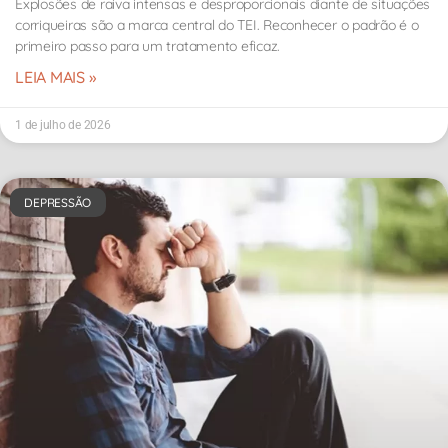
Explosões de raiva intensas e desproporcionais diante de situações
corriqueiras são a marca central do TEI. Reconhecer o padrão é o
primeiro passo para um tratamento eficaz.
LEIA MAIS »
1 de julho de 2026
DEPRESSÃO