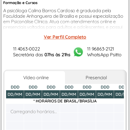
Formação e Cursos
A psicóloga Calina Barros Cardoso é graduada pela
Faculdade Anhanguera de Brasília e possui especialização
em Psicanálise Clínica. Atua com atendimentos online e
presenciais voltados para adultos e adolescentes, e possui
experiência no acompanhamento de crianças com TEA...
Ver Perfil Completo
11 4063-0022
11 96863-2121
Secretária das
07hs às 21hs
WhatsApp Psitto
Vídeo online
Presencial
DDD
DDD
DDD
DDD
DDD
DDD
DDD
DD/MM
DD/MM
DD/MM
DD/MM
DD/MM
DD/MM
DD/M
* HORÁRIOS DE
BRASIL/BRASÍLIA
Carregando horários...