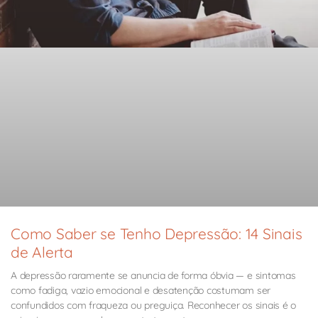
Como Saber se Tenho Depressão: 14 Sinais
de Alerta
A depressão raramente se anuncia de forma óbvia — e sintomas
como fadiga, vazio emocional e desatenção costumam ser
confundidos com fraqueza ou preguiça. Reconhecer os sinais é o