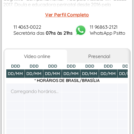
2017. Doula e educadora perinatal desde 2016 pela
Matriusca.
Ver Perfil Completo
11 4063-0022
11 96863-2121
Secretária das
07hs às 21hs
WhatsApp Psitto
Vídeo online
Presencial
DDD
DDD
DDD
DDD
DDD
DDD
DDD
DD/MM
DD/MM
DD/MM
DD/MM
DD/MM
DD/MM
DD/M
* HORÁRIOS DE
BRASIL/BRASÍLIA
Carregando horários...