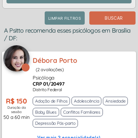
BUSCAR
LIMPAR FILTROS
A Psitto recomenda esses psicólogos em Brasília
/ DF:
Débora Porto
(2 avaliações)
Psicóloga
CRP 01/20497
Distrito Federal
R$ 150
Adoção de Filhos
Adolescência
Ansiedade
Duração da
Baby Blues
Conflitos Familiares
sessão:
50 a 60 min
Depressão Pós-parto
Ver mais 3 especialidade(s)