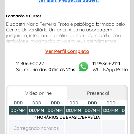
Ver mais 9 especialidade(s)
Formação e Cursos
Elizabeth Maria Ferreira Frota é psicóloga formada pelo
Centro Universitário Unifanor. Atua na abordagem
junguiana, integrando análise de sonhos, trabalho com
símbolos e imaginação ativa em seus atendimentos.
Realiza atendimentos clínicos presenciais e online,
Ver Perfil Completo
conciliando atendimentos...
11 4063-0022
11 96863-2121
Secretária das
07hs às 21hs
WhatsApp Psitto
Vídeo online
Presencial
DDD
DDD
DDD
DDD
DDD
DDD
DDD
DD/MM
DD/MM
DD/MM
DD/MM
DD/MM
DD/MM
DD/M
* HORÁRIOS DE
BRASIL/BRASÍLIA
Carregando horários...