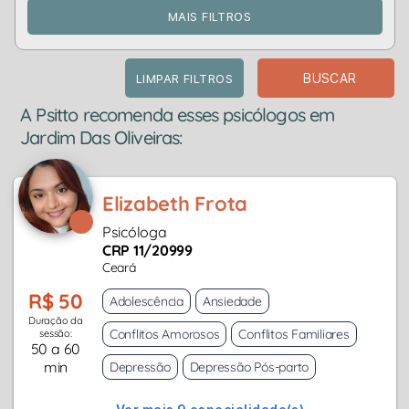
MAIS FILTROS
BUSCAR
LIMPAR FILTROS
A Psitto recomenda esses psicólogos em
Jardim Das Oliveiras:
Elizabeth Frota
Psicóloga
CRP 11/20999
Ceará
R$ 50
Adolescência
Ansiedade
Duração da
Conflitos Amorosos
Conflitos Familiares
sessão:
50 a 60
min
Depressão
Depressão Pós-parto