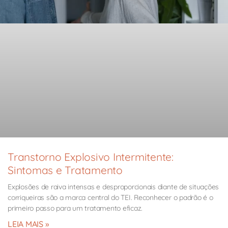
Transtorno Explosivo Intermitente:
Sintomas e Tratamento
Explosões de raiva intensas e desproporcionais diante de situações
corriqueiras são a marca central do TEI. Reconhecer o padrão é o
primeiro passo para um tratamento eficaz.
LEIA MAIS »