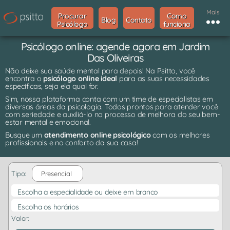
Mais
Procurar
Como
Blog
Contato
Psicólogo
funciona
Psicólogo online: agende agora em Jardim
Das Oliveiras
Não deixe sua saúde mental para depois! Na Psitto, você
encontra o
psicólogo online ideal
para as suas necessidades
específicas, seja ela qual for.
Sim, nossa plataforma conta com um time de especialistas em
diversas áreas da psicologia. Todos prontos para atender você
com seriedade e auxiliá-lo no processo de melhora do seu bem-
estar mental e emocional.
Busque um
atendimento online psicológico
com os melhores
profissionais e no conforto da sua casa!
Tipo:
Presencial
Escolha a especialidade ou deixe em branco
Escolha os horários
Valor: