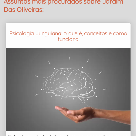
Assuntos mais procurados sobre Jardim
Das Oliveiras:
Psicologia Junguiana: o que é, conceitos e como
funciona