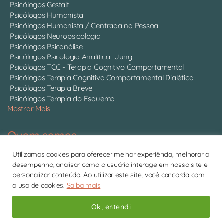
Psicólogos Gestalt
Psicólogos Humanista
Psicólogos Humanista / Centrada na Pessoa
Psicólogos Neuropsicologia
Psicólogos Psicanálise
Psicólogos Psicologia Analítica | Jung
Psicólogos TCC - Terapia Cognitivo Comportamental
Psicólogos Terapia Cognitiva Comportamental Dialética
Psicólogos Terapia Breve
Psicólogos Terapia do Esquema
Mostrar Mais
Quem somos
Somos 750 psicólogos com CRP ativo, atendendo online em
Utilizamos cookies para oferecer melhor experiência, melhorar o
todo o Brasil.
Conheça cada um deles
desempenho, analisar como o usuário interage em nosso site e
personalizar conteúdo. Ao utilizar este site, você concorda com
11 4063-0022 | contato@psitto.com.br |
Endereço
o uso de cookies.
Saiba mais
Administrativo
Copyright © 2026 Psitto
Ok, entendi
Subir
↑