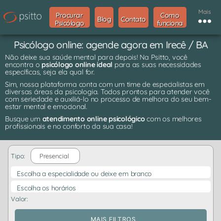
Mais
Procurar
Como
Blog
Contato
Psicólogo
funciona
Psicólogo online: agende agora em Irecê / BA
Não deixe sua saúde mental para depois! Na Psitto, você
encontra o
psicólogo online ideal
para as suas necessidades
específicas, seja ela qual for.
Sim, nossa plataforma conta com um time de especialistas em
diversas áreas da psicologia. Todos prontos para atender você
com seriedade e auxiliá-lo no processo de melhora do seu bem-
estar mental e emocional.
Busque um
atendimento online psicológico
com os melhores
profissionais e no conforto da sua casa!
Tipo:
Presencial
Escolha a especialidade ou deixe em branco
Escolha os horários
Valor:
MAIS FILTROS