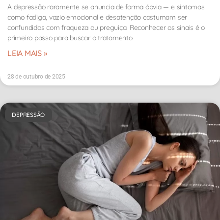
A depressão raramente se anuncia de forma óbvia — e sintomas
como fadiga, vazio emocional e desatenção costumam ser
confundidos com fraqueza ou preguiça. Reconhecer os sinais é o
primeiro passo para buscar o tratamento
LEIA MAIS »
28 de outubro de 2025
DEPRESSÃO