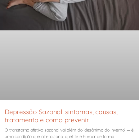
Depressão Sazonal: sintomas, causas,
tratamento e como prevenir
O transtorno afetivo sazonal vai além do ‘desânimo do inverno’ — é
uma condição que altera sono, apetite e humor de forma