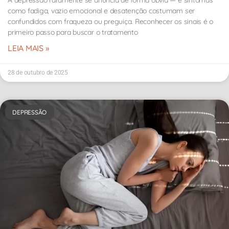
como fadiga, vazio emocional e desatenção costumam ser
confundidos com fraqueza ou preguiça. Reconhecer os sinais é o
primeiro passo para buscar o tratamento
LEIA MAIS »
28 de outubro de 2025
DEPRESSÃO