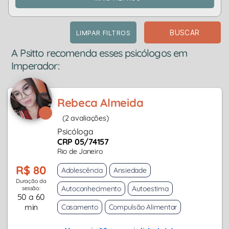
BUSCAR
LIMPAR FILTROS
A Psitto recomenda esses psicólogos em
Imperador:
Rebeca Almeida
(2 avaliações)
Psicóloga
CRP 05/74157
Rio de Janeiro
R$ 80
Adolescência
Ansiedade
Duração da
Autoconhecimento
Autoestima
sessão:
50 a 60
min
Casamento
Compulsão Alimentar