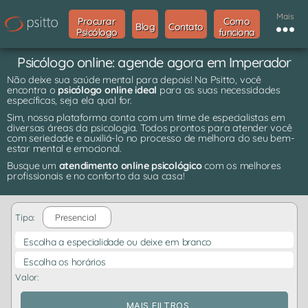
Mais
Procurar
Como
Blog
Contato
Psicólogo
funciona
Psicólogo online: agende agora em Imperador
Não deixe sua saúde mental para depois! Na Psitto, você
encontra o
psicólogo online ideal
para as suas necessidades
específicas, seja ela qual for.
Sim, nossa plataforma conta com um time de especialistas em
diversas áreas da psicologia. Todos prontos para atender você
com seriedade e auxiliá-lo no processo de melhora do seu bem-
estar mental e emocional.
Busque um
atendimento online psicológico
com os melhores
profissionais e no conforto da sua casa!
Tipo:
Presencial
Escolha a especialidade ou deixe em branco
Escolha os horários
Valor:
MAIS FILTROS