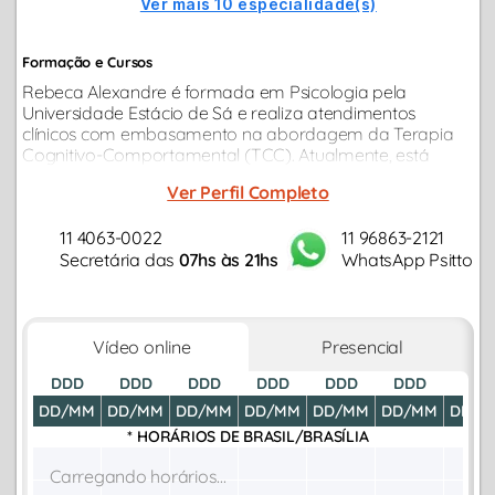
Ver mais 10 especialidade(s)
Formação e Cursos
Rebeca Alexandre é formada em Psicologia pela
Universidade Estácio de Sá e realiza atendimentos
clínicos com embasamento na abordagem da Terapia
Cognitivo-Comportamental (TCC). Atualmente, está
cursando pós-graduação na área, demonstrando seu
Ver Perfil Completo
compromisso com o aperfeiçoamento contínuo da
prática...
11 4063-0022
11 96863-2121
Secretária das
07hs às 21hs
WhatsApp Psitto
Vídeo online
Presencial
DDD
DDD
DDD
DDD
DDD
DDD
DDD
DD/MM
DD/MM
DD/MM
DD/MM
DD/MM
DD/MM
DD/M
* HORÁRIOS DE
BRASIL/BRASÍLIA
Carregando horários...