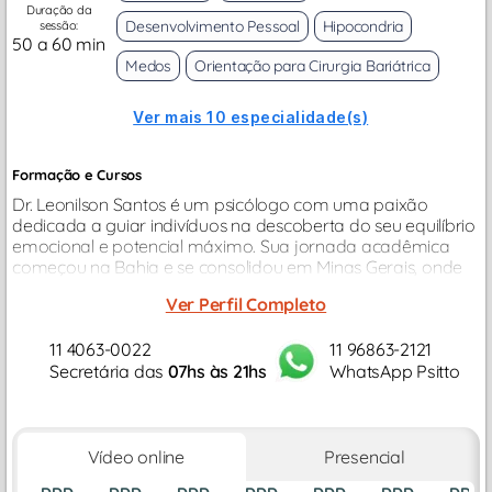
Duração da
Desenvolvimento Pessoal
Hipocondria
sessão:
50 a 60 min
Medos
Orientação para Cirurgia Bariátrica
Ver mais 10 especialidade(s)
Formação e Cursos
Dr. Leonilson Santos é um psicólogo com uma paixão
dedicada a guiar indivíduos na descoberta do seu equilíbrio
emocional e potencial máximo. Sua jornada acadêmica
começou na Bahia e se consolidou em Minas Gerais, onde
obteve sua graduação em Psicologia pela Faculdade
Ver Perfil Completo
Pitágoras...
11 4063-0022
11 96863-2121
Secretária das
07hs às 21hs
WhatsApp Psitto
Vídeo online
Presencial