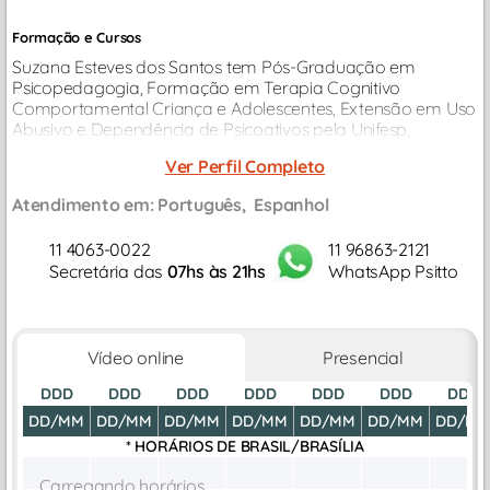
Formação e Cursos
Suzana Esteves dos Santos tem Pós-Graduação em
Psicopedagogia, Formação em Terapia Cognitivo
Comportamental Criança e Adolescentes, Extensão em Uso
Abusivo e Dependência de Psicoativos pela Unifesp,
Atividade Jurídica com Usuários e Dependentes de Drogas
Ver Perfil Completo
pela FMUSP, Conciliação e Mediação...
Atendimento em:
Português
Espanhol
11 4063-0022
11 96863-2121
Secretária das
07hs às 21hs
WhatsApp Psitto
Vídeo online
Presencial
DDD
DDD
DDD
DDD
DDD
DDD
DDD
DD/MM
DD/MM
DD/MM
DD/MM
DD/MM
DD/MM
DD/M
* HORÁRIOS DE
BRASIL/BRASÍLIA
Carregando horários...