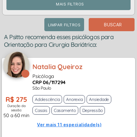
MAIS FILTROS
BUSCAR
LIMPAR FILTROS
A Psitto recomenda esses psicólogos para
Orientação para Cirurgia Bariátrica:
Natalia Queiroz
Psicóloga
CRP 06/117294
São Paulo
R$ 275
Adolescência
Anorexia
Ansiedade
Duração da
Casais
Casamento
Depressão
sessão:
50 a 60 min
Ver mais 11 especialidade(s)