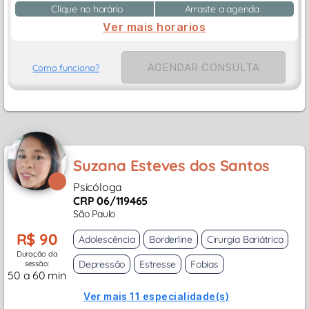
Clique no horário
Arraste a agenda
Ver mais horarios
AGENDAR CONSULTA
Como funciona?
Suzana Esteves dos Santos
Psicóloga
CRP 06/119465
São Paulo
R$ 90
Adolescência
Borderline
Cirurgia Bariátrica
Duração da
Depressão
Estresse
Fobias
sessão:
50 a 60 min
Ver mais 11 especialidade(s)