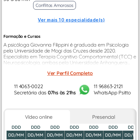
Conflitos Amorosos
Ver mais 10 especialidade(s)
Formação e Cursos
A psicóloga Giovanna Filippini é graduada em Psicologia
pela Universidade de Mogi das Cruzes desde 2020.
Especialista em Terapia Cognitivo Comportamental (TCC) e
Neuropsicologia, ambas pela Universidade Anhanguera...
Ver Perfil Completo
11 4063-0022
11 96863-2121
Secretária das
07hs às 21hs
WhatsApp Psitto
Vídeo online
Presencial
DDD
DDD
DDD
DDD
DDD
DDD
DDD
DD/MM
DD/MM
DD/MM
DD/MM
DD/MM
DD/MM
DD/M