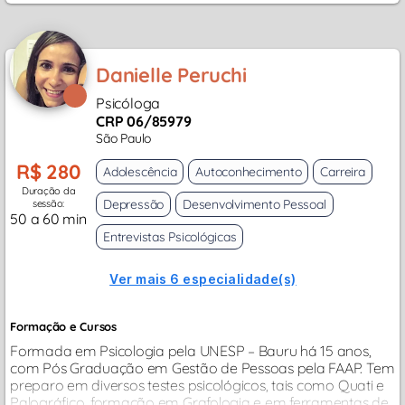
Danielle Peruchi
Psicóloga
CRP 06/85979
São Paulo
R$ 280
Adolescência
Autoconhecimento
Carreira
Duração da
Depressão
Desenvolvimento Pessoal
sessão:
50 a 60 min
Entrevistas Psicológicas
Ver mais 6 especialidade(s)
Formação e Cursos
Formada em Psicologia pela UNESP – Bauru há 15 anos,
com Pós Graduação em Gestão de Pessoas pela FAAP. Tem
preparo em diversos testes psicológicos, tais como Quati e
Palográfico, formação em Grafologia e em ferramentas de