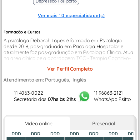
Depressão Pós-parto
Ver mais 10 especialidade(s)
Formação e Cursos
A psicóloga Deborah Lopes é formada em Psicologia
desde 2018, pós-graduada em Psicologia Hospitalar e
atualmente faz pós-graduação em Psicologia Clínica. Atua
na área clínica pela abordagem TCC - Terapia Cognitivo-
Comportamental desde 2021 e na área hospitalar desde
Ver Perfil Completo
2022...
Atendimento em:
Português
Inglês
11 4063-0022
11 96863-2121
Secretária das
07hs às 21hs
WhatsApp Psitto
Vídeo online
Presencial
DDD
DDD
DDD
DDD
DDD
DDD
DDD