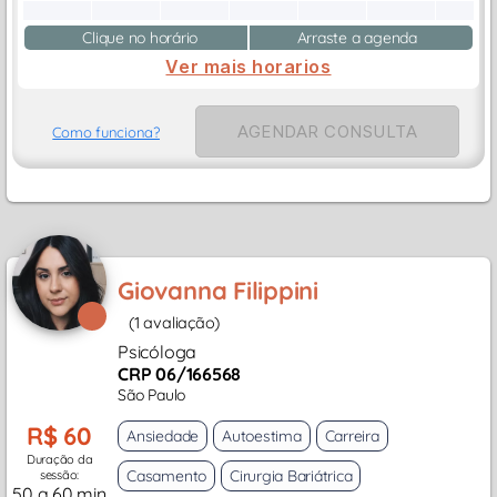
Clique no horário
Arraste a agenda
Ver mais horarios
AGENDAR CONSULTA
Como funciona?
Giovanna Filippini
(1 avaliação)
Psicóloga
CRP 06/166568
São Paulo
R$ 60
Ansiedade
Autoestima
Carreira
Duração da
Casamento
Cirurgia Bariátrica
sessão:
50 a 60 min