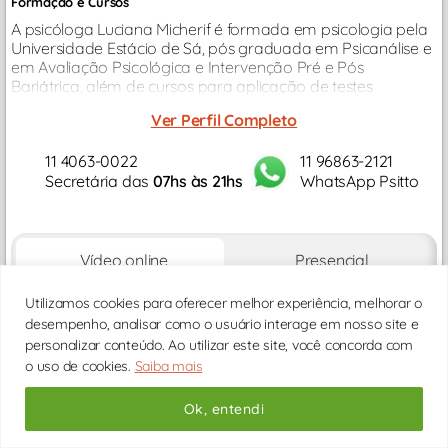
Formação e Cursos
A psicóloga Luciana Micherif é formada em psicologia pela
Universidade Estácio de Sá, pós graduada em Psicanálise e
em Avaliação Psicológica e Intervenção Pré e Pós
Bariátrica, além de cursos para aplicação de testes
psicológicos. Atua exclusivamente na área de psicologia
Ver Perfil Completo
clínica...
11 4063-0022
11 96863-2121
Secretária das
07hs às 21hs
WhatsApp Psitto
Vídeo online
Presencial
DDD
DDD
DDD
DDD
DDD
DDD
DDD
Utilizamos cookies para oferecer melhor experiência, melhorar o
DD/MM
DD/MM
DD/MM
DD/MM
DD/MM
DD/MM
DD/M
desempenho, analisar como o usuário interage em nosso site e
* HORÁRIOS DE
BRASIL/BRASÍLIA
personalizar conteúdo. Ao utilizar este site, você concorda com
o uso de cookies.
Saiba mais
Carregando horários...
Ok, entendi