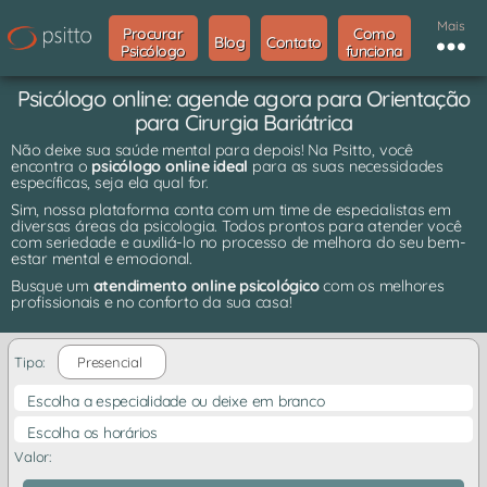
Mais
Procurar
Como
Blog
Contato
Psicólogo
funciona
Psicólogo online: agende agora para Orientação
para Cirurgia Bariátrica
Não deixe sua saúde mental para depois! Na Psitto, você
encontra o
psicólogo online ideal
para as suas necessidades
específicas, seja ela qual for.
Sim, nossa plataforma conta com um time de especialistas em
diversas áreas da psicologia. Todos prontos para atender você
com seriedade e auxiliá-lo no processo de melhora do seu bem-
estar mental e emocional.
Busque um
atendimento online psicológico
com os melhores
profissionais e no conforto da sua casa!
Tipo:
Presencial
Escolha a especialidade ou deixe em branco
Escolha os horários
Valor: