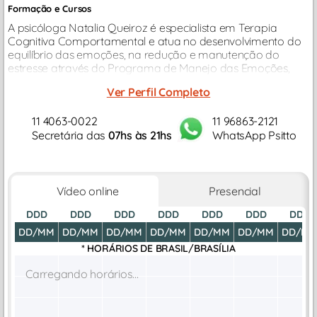
Formação e Cursos
A psicóloga Natalia Queiroz é especialista em Terapia
Cognitiva Comportamental e atua no desenvolvimento do
equilíbrio das emoções, na redução e manutenção do
estresse através do Programa de Manejo das Emoções,
tendo como foco em sua atuação clínica a Terapia
Ver Perfil Completo
Individual, Terapia de Casal...
11 4063-0022
11 96863-2121
Secretária das
07hs às 21hs
WhatsApp Psitto
Vídeo online
Presencial
DDD
DDD
DDD
DDD
DDD
DDD
DDD
DD/MM
DD/MM
DD/MM
DD/MM
DD/MM
DD/MM
DD/M
* HORÁRIOS DE
BRASIL/BRASÍLIA
Carregando horários...