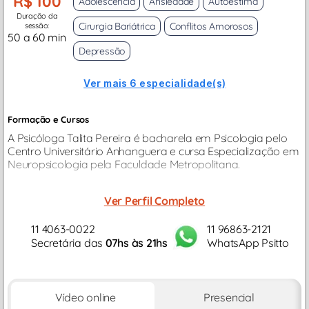
R$ 100
Adolescência
Ansiedade
Autoestima
Duração da
Cirurgia Bariátrica
Conflitos Amorosos
sessão:
50 a 60 min
Depressão
Ver mais 6 especialidade(s)
Formação e Cursos
A Psicóloga Talita Pereira é bacharela em Psicologia pelo
Centro Universitário Anhanguera e cursa Especialização em
Neuropsicologia pela Faculdade Metropolitana.
Ver Perfil Completo
11 4063-0022
11 96863-2121
Secretária das
07hs às 21hs
WhatsApp Psitto
Vídeo online
Presencial