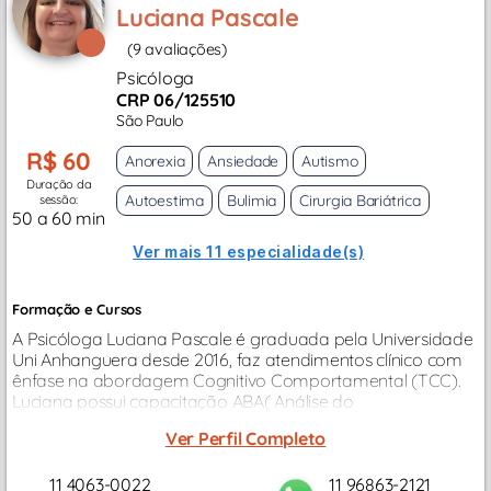
Luciana Pascale
(9 avaliações)
Psicóloga
CRP 06/125510
São Paulo
R$ 60
Anorexia
Ansiedade
Autismo
Duração da
Autoestima
Bulimia
Cirurgia Bariátrica
sessão:
50 a 60 min
Ver mais 11 especialidade(s)
Formação e Cursos
A Psicóloga Luciana Pascale é graduada pela Universidade
Uni Anhanguera desde 2016, faz atendimentos clínico com
ênfase na abordagem Cognitivo Comportamental (TCC).
Luciana possui capacitação ABA( Análise do
Comportamento Aplicada) atendendo crianças dentro do
Ver Perfil Completo
Espectro Autista e Terapia de Troca...
11 4063-0022
11 96863-2121