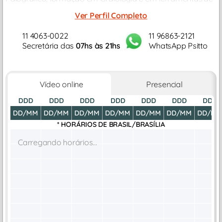
autoconhecimento como DISC e Axiologia.
Ver Perfil Completo
11 4063-0022
11 96863-2121
Secretária das
07hs às 21hs
WhatsApp Psitto
Vídeo online
Presencial
DDD
DDD
DDD
DDD
DDD
DDD
DDD
DD/MM
DD/MM
DD/MM
DD/MM
DD/MM
DD/MM
DD/M
* HORÁRIOS DE
BRASIL/BRASÍLIA
Carregando horários...