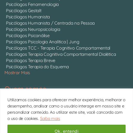
Psicólogos Fenomenologia
Psicólogos Gestalt
Psicólogos Humanista
Psicólogos Humanista / Centrada na Pessoa
Psicólogos Neuropsicologia
Psicólogos Psicanálise
Psicólogos Psicologia Analítica | Jung
Psicólogos TCC - Terapia Cognitivo Comportamental
Psicólogos Terapia Cognitiva Comportamental Dialética
Psicólogos Terapia Breve
Psicólogos Terapia do Esquema
Mostrar Mais
Quem somos
Somos 750 psicólogos com CRP ativo, atendendo online em
Utilizamos cookies para oferecer melhor experiência, melhorar o
todo o Brasil.
Conheça cada um deles
desempenho, analisar como o usuário interage em nosso site e
personalizar conteúdo. Ao utilizar este site, você concorda com
11 4063-0022 | contato@psitto.com.br |
Endereço
o uso de cookies.
Saiba mais
Administrativo
Copyright © 2026 Psitto
Ok, entendi