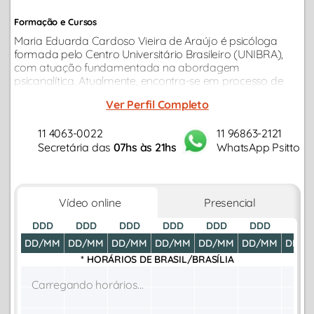
Formação e Cursos
Maria Eduarda Cardoso Vieira de Araújo é psicóloga
formada pelo Centro Universitário Brasileiro (UNIBRA),
com atuação fundamentada na abordagem
psicanalítica. Atualmente, encontra-se em processo de
especialização por meio da pós-graduação em
Ver Perfil Completo
Psicologia Organizacional e do Trabalho...
11 4063-0022
11 96863-2121
Secretária das
07hs às 21hs
WhatsApp Psitto
Vídeo online
Presencial
DDD
DDD
DDD
DDD
DDD
DDD
DDD
DD/MM
DD/MM
DD/MM
DD/MM
DD/MM
DD/MM
DD/M
* HORÁRIOS DE
BRASIL/BRASÍLIA
Carregando horários...