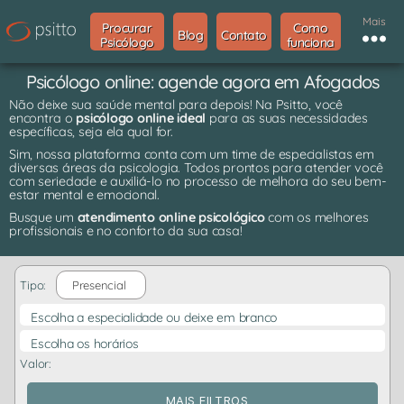
Mais
Procurar
Como
Blog
Contato
Psicólogo
funciona
Psicólogo online: agende agora em Afogados
Não deixe sua saúde mental para depois! Na Psitto, você
encontra o
psicólogo online ideal
para as suas necessidades
específicas, seja ela qual for.
Sim, nossa plataforma conta com um time de especialistas em
diversas áreas da psicologia. Todos prontos para atender você
com seriedade e auxiliá-lo no processo de melhora do seu bem-
estar mental e emocional.
Busque um
atendimento online psicológico
com os melhores
profissionais e no conforto da sua casa!
Tipo:
Presencial
Escolha a especialidade ou deixe em branco
Escolha os horários
Valor:
MAIS FILTROS