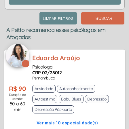
BUSCAR
LIMPAR FILTROS
A Psitto recomenda esses psicólogos em
Afogados:
Eduarda Araújo
Psicóloga
CRP 02/28012
Pernambuco
R$ 90
Ansiedade
Autoconhecimento
Duração da
Autoestima
Baby Blues
Depressão
sessão:
50 a 60
min
Depressão Pós-parto
Ver mais 10 especialidade(s)