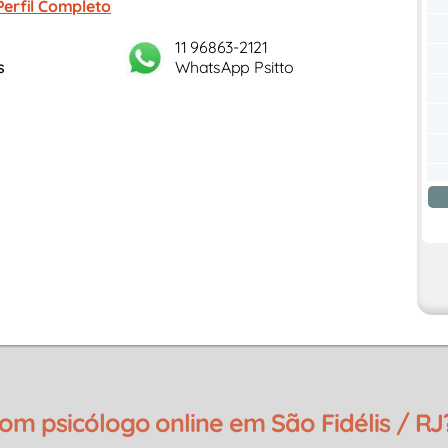
Perfil Completo
11 96863-2121
s
WhatsApp Psitto
 psicólogo online em São Fidélis / RJ