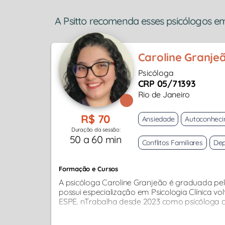
A Psitto recomenda esses psicólogos em 
Caroline Granje
Psicóloga
CRP 05/71393
Rio de Janeiro
R$ 70
Ansiedade
Autoconhec
Duração da sessão:
50 a 60 min
Conflitos Familiares
Dep
Formação e Cursos
A psicóloga Caroline Granjeão é graduada pelo
possui especialização em Psicologia Clínica vol
ESPE. nTrabalha desde 2023 como psicóloga clíni