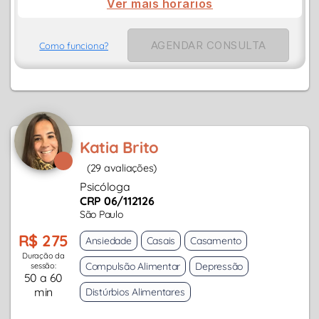
Ver mais horarios
AGENDAR CONSULTA
Como funciona?
Katia Brito
(29 avaliações)
Psicóloga
CRP 06/112126
São Paulo
R$ 275
Ansiedade
Casais
Casamento
Duração da
Compulsão Alimentar
Depressão
sessão:
50 a 60
min
Distúrbios Alimentares