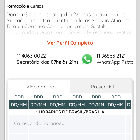
Formação e Cursos
Daniela Gilardi é psicóloga há 22 anos e possui ampla
experiência no atendimento a adultos e casais. Atua com
Terapia Cognitivo Comportamental e Gestalt
trabalhando queixas como ansiedade, relacionamentos,
carreira, depressão, autoestima, estresse,
Ver Perfil Completo
autodesenvolvimento, autoconhecimento...
11 4063-0022
11 96863-2121
Secretária das
07hs às 21hs
WhatsApp Psitto
Vídeo online
Presencial
DDD
DDD
DDD
DDD
DDD
DDD
DDD
DD/MM
DD/MM
DD/MM
DD/MM
DD/MM
DD/MM
DD/M
* HORÁRIOS DE
BRASIL/BRASÍLIA
Carregando horários...