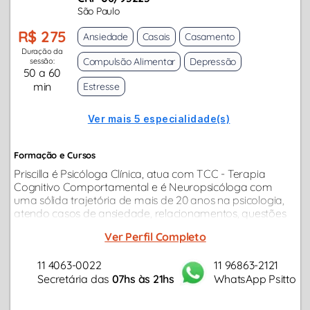
São Paulo
R$ 275
Ansiedade
Casais
Casamento
Duração da
Compulsão Alimentar
Depressão
sessão:
50 a 60
min
Estresse
Ver mais 5 especialidade(s)
Formação e Cursos
Priscilla é Psicóloga Clínica, atua com TCC - Terapia
Cognitivo Comportamental e é Neuropsicóloga com
uma sólida trajetória de mais de 20 anos na psicologia,
atendo casos de ansiedade, relacionamentos, questões
profissionais, depressão...
Ver Perfil Completo
11 4063-0022
11 96863-2121
Secretária das
07hs às 21hs
WhatsApp Psitto