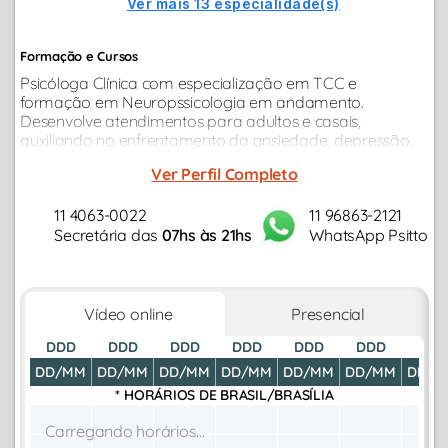
Ver mais 13 especialidade(s)
Formação e Cursos
Psicóloga Clínica com especialização em TCC e
formação em Neuropssicologia em andamento.
Desenvolve atendimentos para adultos e casais,
auxiliando no enfrentamento da ansiedade, depressão,
burnout, compulsões, conflitos afetivos e mudanças de
Ver Perfil Completo
carreira...
11 4063-0022
11 96863-2121
Secretária das
07hs às 21hs
WhatsApp Psitto
Vídeo online
Presencial
DDD
DDD
DDD
DDD
DDD
DDD
DDD
DD/MM
DD/MM
DD/MM
DD/MM
DD/MM
DD/MM
DD/M
* HORÁRIOS DE
BRASIL/BRASÍLIA
Carregando horários...