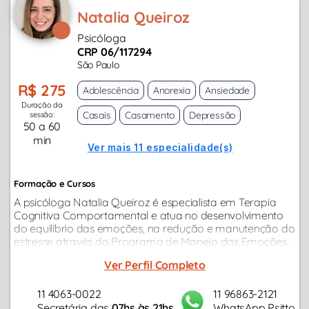
Natalia Queiroz
Psicóloga
CRP 06/117294
São Paulo
R$ 275
Adolescência
Anorexia
Ansiedade
Duração da
Casais
Casamento
Depressão
sessão:
50 a 60
min
Ver mais 11 especialidade(s)
Formação e Cursos
A psicóloga Natalia Queiroz é especialista em Terapia
Cognitiva Comportamental e atua no desenvolvimento
do equilíbrio das emoções, na redução e manutenção do
estresse através do Programa de Manejo das Emoções,
tendo como foco em sua atuação clínica a Terapia
Ver Perfil Completo
Individual, Terapia de Casal...
11 4063-0022
11 96863-2121
Secretária das
07hs às 21hs
WhatsApp Psitto