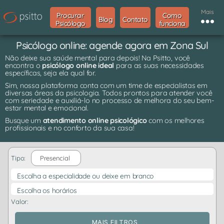
Mais
Procurar
Como
Blog
Contato
Psicólogo
funciona
Psicólogo online: agende agora em Zona Sul
Não deixe sua saúde mental para depois! Na Psitto, você
encontra o
psicólogo online ideal
para as suas necessidades
específicas, seja ela qual for.
Sim, nossa plataforma conta com um time de especialistas em
diversas áreas da psicologia. Todos prontos para atender você
com seriedade e auxiliá-lo no processo de melhora do seu bem-
estar mental e emocional.
Busque um
atendimento online psicológico
com os melhores
profissionais e no conforto da sua casa!
Tipo:
Presencial
Escolha a especialidade ou deixe em branco
Escolha os horários
Valor:
MAIS FILTROS