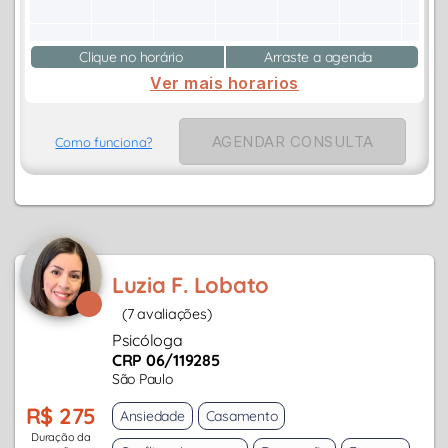
Clique no horário
Arraste a agenda
Ver mais horarios
AGENDAR CONSULTA
Como funciona?
Luzia F. Lobato
(7 avaliações)
Psicóloga
CRP 06/119285
São Paulo
R$ 275
Ansiedade
Casamento
Duração da