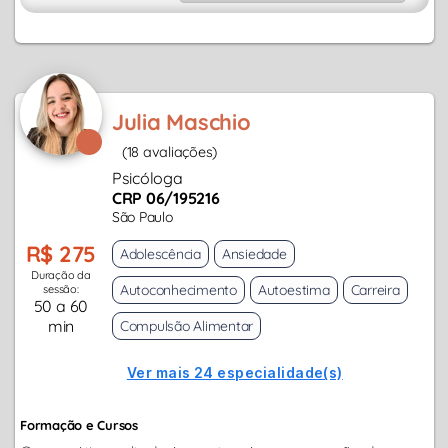
Julia Maschio
(18 avaliações)
Psicóloga
CRP 06/195216
São Paulo
R$ 275
Adolescência
Ansiedade
Duração da
Autoconhecimento
Autoestima
Carreira
sessão:
50 a 60
min
Compulsão Alimentar
Ver mais 24 especialidade(s)
Formação e Cursos