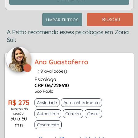
BUSCAR
LIMPAR FILTROS
A Psitto recomenda esses psicólogos em Zona
Sul:
Ana Guastaferro
(19 avaliações)
Psicóloga
CRP 06/228610
São Paulo
R$ 275
Ansiedade
Autoconhecimento
Duração da
Autoestima
Carreira
Casais
sessão:
50 a 60
min
Casamento