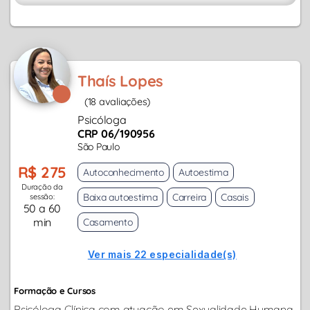
Thaís Lopes
(18 avaliações)
Psicóloga
CRP 06/190956
São Paulo
R$ 275
Autoconhecimento
Autoestima
Duração da
Baixa autoestima
Carreira
Casais
sessão:
50 a 60
min
Casamento
Ver mais 22 especialidade(s)
Formação e Cursos
Psicóloga Clínica com atuação em Sexualidade Humana