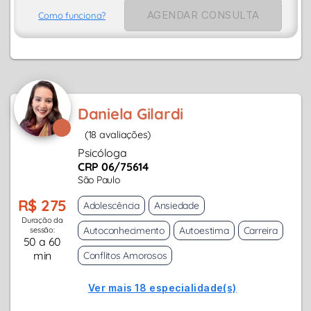
AGENDAR CONSULTA
Como funciona?
Daniela Gilardi
(18 avaliações)
Psicóloga
CRP 06/75614
São Paulo
R$ 275
Adolescência
Ansiedade
Duração da
Autoconhecimento
Autoestima
Carreira
sessão:
50 a 60
min
Conflitos Amorosos
Ver mais 18 especialidade(s)