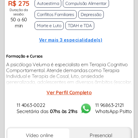
R$ 275
Autoestima
Compulsão Alimentar
Duração da
Conflitos Familiares
Depressão
sessão:
50 a 60
min
Morte e Luto
TDAH e TDA
Ver mais 3 especialidade(s)
Formação e Cursos
A psicóloga Veluma é especialista em Terapia Cognitivo
Comportamental. Atende demandas como Terapia
Individual e Terapia de Casal, luto, ansiedade
generalizada, adolescentes em diversos âmbitos (escolar,
aconselhamento parental, orientação sexual e demais
Ver Perfil Completo
conflitos próprios da idade).
11 4063-0022
11 96863-2121
Secretária das
07hs às 21hs
WhatsApp Psitto
Vídeo online
Presencial