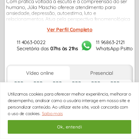
Com prática voltada à escuta e à compreensão do ser
humano, Júlia Maschio oferece atendimento para
ansiedade, depressão, autoestima, luto e
relacionamentos. Atua pela perspectiva fenomenológica
existencial, com acolhimento e sensibilidade...
Ver Perfil Completo
11 4063-0022
11 96863-2121
Secretária das
07hs às 21hs
WhatsApp Psitto
Vídeo online
Presencial
DDD
DDD
DDD
DDD
DDD
DDD
DDD
DD/MM
DD/MM
DD/MM
DD/MM
DD/MM
DD/MM
DD/M
Utilizamos cookies para oferecer melhor experiência, melhorar o
* HORÁRIOS DE
BRASIL/BRASÍLIA
desempenho, analisar como o usuário interage em nosso site e
personalizar conteúdo. Ao utilizar este site, você concorda com
Carregando horários...
o uso de cookies.
Saiba mais
Ok, entendi