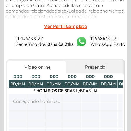
e Terapia de Casal. Atende adultos e casais em
demandas relacionadas à sexualidade, relacionamentos,
ansiedade, autoestima e saúde mental, com
atendimento também em inglês...
Ver Perfil Completo
11 4063-0022
11 96863-2121
Secretária das
07hs às 21hs
WhatsApp Psitto
Vídeo online
Presencial
DDD
DDD
DDD
DDD
DDD
DDD
DDD
DD/MM
DD/MM
DD/MM
DD/MM
DD/MM
DD/MM
DD/M
* HORÁRIOS DE
BRASIL/BRASÍLIA
Carregando horários...