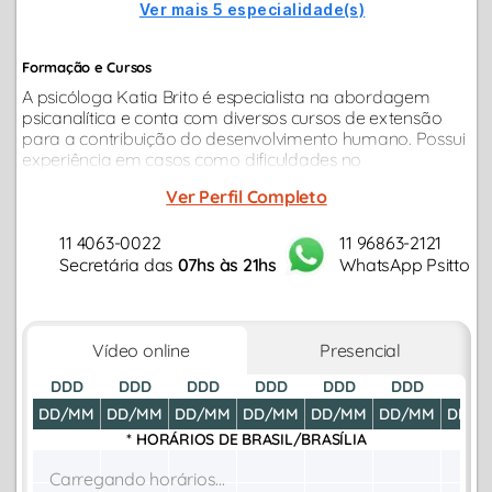
Ver mais 5 especialidade(s)
Formação e Cursos
A psicóloga Katia Brito é especialista na abordagem
psicanalítica e conta com diversos cursos de extensão
para a contribuição do desenvolvimento humano. Possui
experiência em casos como dificuldades no
relacionamento afetivo, relacionamentos profissionais,
Ver Perfil Completo
autoconhecimento, autodesenvolvimento...
11 4063-0022
11 96863-2121
Secretária das
07hs às 21hs
WhatsApp Psitto
Vídeo online
Presencial
DDD
DDD
DDD
DDD
DDD
DDD
DDD
DD/MM
DD/MM
DD/MM
DD/MM
DD/MM
DD/MM
DD/M
* HORÁRIOS DE
BRASIL/BRASÍLIA
Carregando horários...