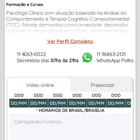
Formação e Cursos
Psicóloga Clínica com atuação baseada na Análise do
Comportamento e Terapia Cognitivo-Comportamental
(TCC). Atende demandas como ansiedade, depressão,
autoestima, dependência emocional, relacionamentos,
autoconhecimento e desenvolvimento da saúde mental...
Ver Perfil Completo
11 4063-0022
11 96863-2121
Secretária das
07hs às 21hs
WhatsApp Psitto
Vídeo online
Presencial
DDD
DDD
DDD
DDD
DDD
DDD
DDD
DD/MM
DD/MM
DD/MM
DD/MM
DD/MM
DD/MM
DD/M
* HORÁRIOS DE
BRASIL/BRASÍLIA
Carregando horários...