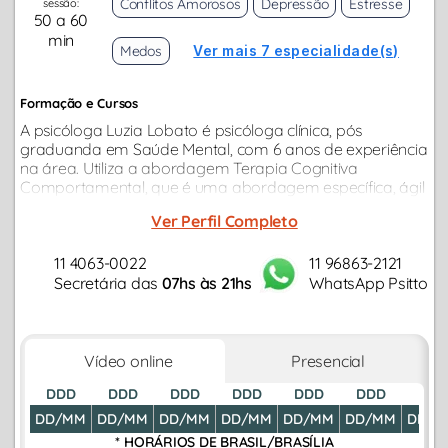
Conflitos Amorosos
Depressão
Estresse
sessão:
50 a 60
min
Medos
Ver mais 7 especialidade(s)
Formação e Cursos
A psicóloga Luzia Lobato é psicóloga clínica, pós
graduanda em Saúde Mental, com 6 anos de experiência
na área. Utiliza a abordagem Terapia Cognitiva
Comportamental, que é uma abordagem específica, ágil
e orientada ao problema atual do paciente, visando
Ver Perfil Completo
amenização de sofrimento psicológico.
11 4063-0022
11 96863-2121
Secretária das
07hs às 21hs
WhatsApp Psitto
Vídeo online
Presencial
DDD
DDD
DDD
DDD
DDD
DDD
DDD
DD/MM
DD/MM
DD/MM
DD/MM
DD/MM
DD/MM
DD/M
* HORÁRIOS DE
BRASIL/BRASÍLIA