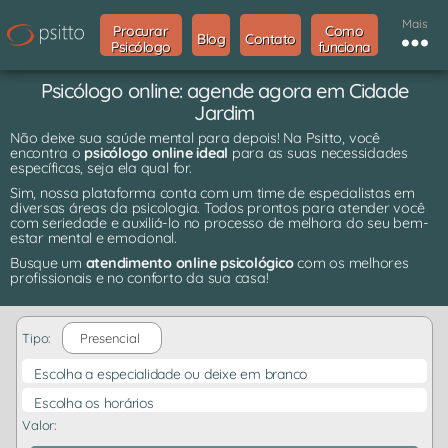
Mais
Procurar
Como
Blog
Contato
Psicólogo
funciona
Psicólogo online: agende agora em Cidade
Jardim
Não deixe sua saúde mental para depois! Na Psitto, você
encontra o
psicólogo online ideal
para as suas necessidades
específicas, seja ela qual for.
Sim, nossa plataforma conta com um time de especialistas em
diversas áreas da psicologia. Todos prontos para atender você
com seriedade e auxiliá-lo no processo de melhora do seu bem-
estar mental e emocional.
Busque um
atendimento online psicológico
com os melhores
profissionais e no conforto da sua casa!
Tipo:
Presencial
Escolha a especialidade ou deixe em branco
Escolha os horários
Valor: