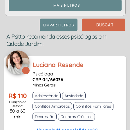
MAIS FILTROS
BUSCAR
LIMPAR FILTROS
A Psitto recomenda esses psicólogos em
Cidade Jardim:
Luciana Resende
Psicóloga
CRP 04/66036
Minas Gerais
R$ 110
Adolescência
Ansiedade
Duração da
Conflitos Amorosos
Conflitos Familiares
sessão:
50 a 60
min
Depressão
Doenças Crônicas