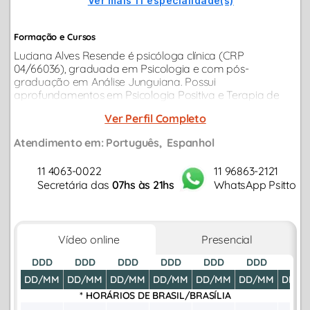
Ver mais 11 especialidade(s)
Formação e Cursos
Luciana Alves Resende é psicóloga clínica (CRP
04/66036), graduada em Psicologia e com pós-
graduação em Análise Junguiana. Possui
aprofundamentos em Psicologia Positiva e Terapia de
Exposição pela Harvard Medical School. No campo
Ver Perfil Completo
sistêmico, foi mentorada diretamente por Sophie
Hellinger...
Atendimento em:
Português
Espanhol
11 4063-0022
11 96863-2121
Secretária das
07hs às 21hs
WhatsApp Psitto
Vídeo online
Presencial
DDD
DDD
DDD
DDD
DDD
DDD
DDD
DD/MM
DD/MM
DD/MM
DD/MM
DD/MM
DD/MM
DD/M
* HORÁRIOS DE
BRASIL/BRASÍLIA