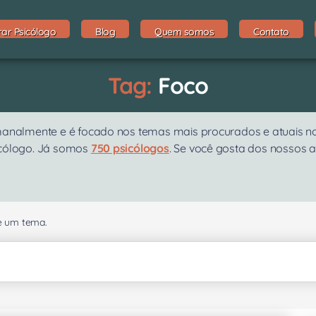
rar Psicólogo
Blog
Quem somos
Contato
Tag:
Foco
emanalmente e é focado nos temas mais procurados e atuais n
icólogo. Já somos
750 psicólogos
. Se você gosta dos nossos a
se um tema.