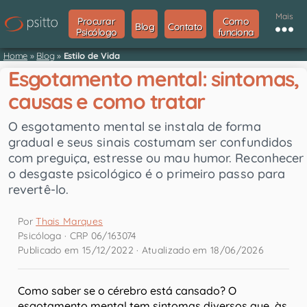
Mais
Procurar
Como
Blog
Contato
Psicólogo
funciona
Home
»
Blog
»
Estilo de Vida
Esgotamento mental: sintomas,
causas e como tratar
O esgotamento mental se instala de forma
gradual e seus sinais costumam ser confundidos
com preguiça, estresse ou mau humor. Reconhecer
o desgaste psicológico é o primeiro passo para
revertê-lo.
Por
Thais Marques
Psicóloga · CRP 06/163074
Publicado em 15/12/2022 · Atualizado em 18/06/2026
Como saber se o cérebro está cansado? O
esgotamento mental tem sintomas diversos que, às