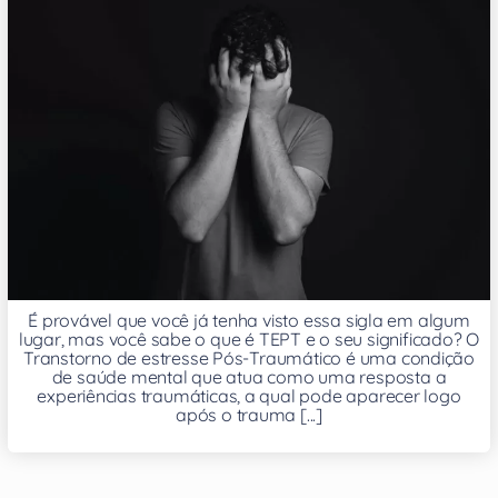
É provável que você já tenha visto essa sigla em algum
lugar, mas você sabe o que é TEPT e o seu significado? O
Transtorno de estresse Pós-Traumático é uma condição
de saúde mental que atua como uma resposta a
experiências traumáticas, a qual pode aparecer logo
após o trauma [...]