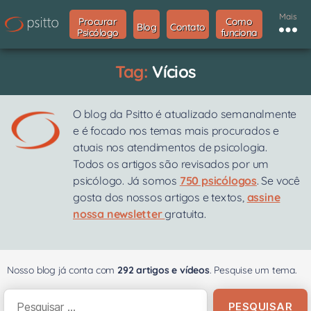
Mais
Procurar
Como
Blog
Contato
Psicólogo
funciona
Tag:
Vícios
O blog da Psitto é atualizado semanalmente
e é focado nos temas mais procurados e
atuais nos atendimentos de psicologia.
Todos os artigos são revisados por um
psicólogo. Já somos
750 psicólogos
. Se você
gosta dos nossos artigos e textos,
assine
nossa newsletter
gratuita.
Nosso blog já conta com
292 artigos e vídeos
. Pesquise um tema.