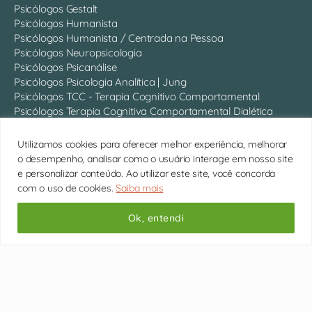
Psicólogos Gestalt
Psicólogos Humanista
Psicólogos Humanista / Centrada na Pessoa
Psicólogos Neuropsicologia
Psicólogos Psicanálise
Psicólogos Psicologia Analítica | Jung
Psicólogos TCC - Terapia Cognitivo Comportamental
Psicólogos Terapia Cognitiva Comportamental Dialética
Psicólogos Terapia Breve
Psicólogos Terapia do Esquema
Utilizamos cookies para oferecer melhor experiência, melhorar
Mostrar Mais
o desempenho, analisar como o usuário interage em nosso site
e personalizar conteúdo. Ao utilizar este site, você concorda
com o uso de cookies.
Saiba mais
Quem somos
Somos 750 psicólogos com CRP ativo, atendendo online em
Ok, entendi
todo o Brasil.
Conheça cada um deles
11 4063-0022 | contato@psitto.com.br |
Endereço
Administrativo
Copyright © 2026 Psitto
Subir
↑