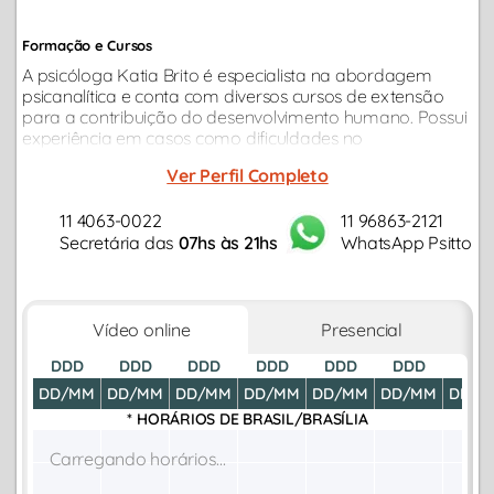
Formação e Cursos
A psicóloga Katia Brito é especialista na abordagem
psicanalítica e conta com diversos cursos de extensão
para a contribuição do desenvolvimento humano. Possui
experiência em casos como dificuldades no
relacionamento afetivo, relacionamentos profissionais,
Ver Perfil Completo
autoconhecimento, autodesenvolvimento...
11 4063-0022
11 96863-2121
Secretária das
07hs às 21hs
WhatsApp Psitto
Vídeo online
Presencial
DDD
DDD
DDD
DDD
DDD
DDD
DDD
DD/MM
DD/MM
DD/MM
DD/MM
DD/MM
DD/MM
DD/M
* HORÁRIOS DE
BRASIL/BRASÍLIA
Carregando horários...