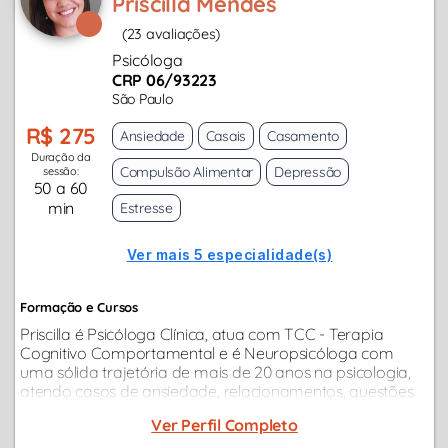
Priscilla Mendes
(23 avaliações)
Psicóloga
CRP 06/93223
São Paulo
R$ 275
Ansiedade
Casais
Casamento
Duração da
Compulsão Alimentar
Depressão
sessão:
50 a 60
min
Estresse
Ver mais 5 especialidade(s)
Formação e Cursos
Priscilla é Psicóloga Clínica, atua com TCC - Terapia
Cognitivo Comportamental e é Neuropsicóloga com
uma sólida trajetória de mais de 20 anos na psicologia,
atendo casos de ansiedade, relacionamentos, questões
profissionais, depressão...
Ver Perfil Completo