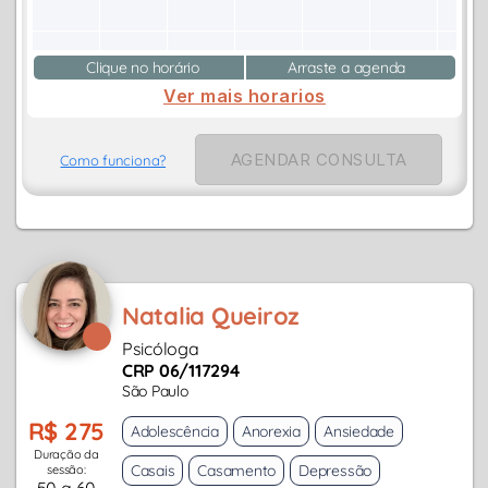
Clique no horário
Arraste a agenda
Ver mais horarios
AGENDAR CONSULTA
Como funciona?
Natalia Queiroz
Psicóloga
CRP 06/117294
São Paulo
R$ 275
Adolescência
Anorexia
Ansiedade
Duração da
Casais
Casamento
Depressão
sessão: