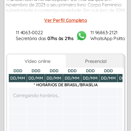
novembro de 2023 o seu primeiro livro: Corpo Feminino:
subjetividade e contemporaneidade. Em outubro de 2016
teve artigo publicado no livro: A estética alimentar no
Ver Perfil Completo
desenvolvimento humano...
11 4063-0022
11 96863-2121
Secretária das
07hs às 21hs
WhatsApp Psitto
Vídeo online
Presencial
DDD
DDD
DDD
DDD
DDD
DDD
DDD
DD/MM
DD/MM
DD/MM
DD/MM
DD/MM
DD/MM
DD/M
* HORÁRIOS DE
BRASIL/BRASÍLIA
Carregando horários...