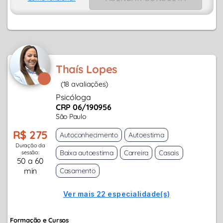
Thaís Lopes
(18 avaliações)
Psicóloga
CRP 06/190956
São Paulo
R$ 275
Autoconhecimento
Autoestima
Duração da
Baixa autoestima
Carreira
Casais
sessão:
50 a 60
min
Casamento
Ver mais 22 especialidade(s)
Formação e Cursos