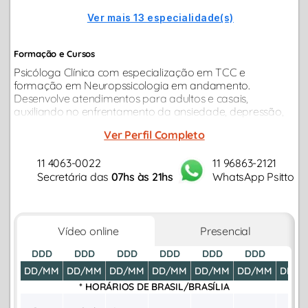
Ver mais 13 especialidade(s)
Formação e Cursos
Psicóloga Clínica com especialização em TCC e
formação em Neuropssicologia em andamento.
Desenvolve atendimentos para adultos e casais,
auxiliando no enfrentamento da ansiedade, depressão,
burnout, compulsões, conflitos afetivos e mudanças de
Ver Perfil Completo
carreira...
11 4063-0022
11 96863-2121
Secretária das
07hs às 21hs
WhatsApp Psitto
Vídeo online
Presencial
DDD
DDD
DDD
DDD
DDD
DDD
DDD
DD/MM
DD/MM
DD/MM
DD/MM
DD/MM
DD/MM
DD/M
* HORÁRIOS DE
BRASIL/BRASÍLIA