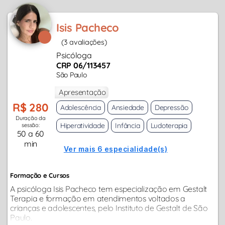
Isis Pacheco
(3 avaliações)
Psicóloga
CRP 06/113457
São Paulo
Apresentação
R$ 280
Adolescência
Ansiedade
Depressão
Duração da
Hiperatividade
Infância
Ludoterapia
sessão:
50 a 60
min
Ver mais 6 especialidade(s)
Formação e Cursos
A psicóloga Isis Pacheco tem especialização em Gestalt
Terapia e formação em atendimentos voltados a
crianças e adolescentes, pelo Instituto de Gestalt de São
Paulo.