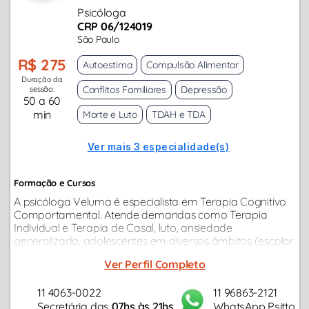
Psicóloga
CRP 06/124019
São Paulo
R$ 275
Autoestima
Compulsão Alimentar
Duração da
Conflitos Familiares
Depressão
sessão:
50 a 60
min
Morte e Luto
TDAH e TDA
Ver mais 3 especialidade(s)
Formação e Cursos
A psicóloga Veluma é especialista em Terapia Cognitivo
Comportamental. Atende demandas como Terapia
Individual e Terapia de Casal, luto, ansiedade
generalizada, adolescentes em diversos âmbitos (escolar,
aconselhamento parental, orientação sexual e demais
Ver Perfil Completo
conflitos próprios da idade).
11 4063-0022
11 96863-2121
Secretária das
07hs às 21hs
WhatsApp Psitto