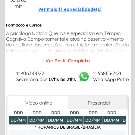
50 a 60
min
Ver mais 11 especialidade(s)
Formação e Cursos
A psicóloga Natalia Queiroz é especialista em Terapia
Cognitiva Comportamental e atua no desenvolvimento
do equilíbrio das emoções, na redução e manutenção do
estresse através do Programa de Manejo das Emoções,
tendo como foco em sua atuação clínica a Terapia
Ver Perfil Completo
Individual, Terapia de Casal...
11 4063-0022
11 96863-2121
Secretária das
07hs às 21hs
WhatsApp Psitto
Vídeo online
Presencial
DDD
DDD
DDD
DDD
DDD
DDD
DDD
DD/MM
DD/MM
DD/MM
DD/MM
DD/MM
DD/MM
DD/M
* HORÁRIOS DE
BRASIL/BRASÍLIA