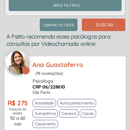
MAIS FILTROS
BUSCAR
LIMPAR FILTROS
A Psitto recomenda esses psicólogos para
consultas por Videochamada online:
Ana Guastaferro
(19 avaliações)
Psicóloga
CRP 06/228610
São Paulo
R$ 275
Ansiedade
Autoconhecimento
Duração da
Autoestima
Carreira
Casais
sessão:
50 a 60
min
Casamento