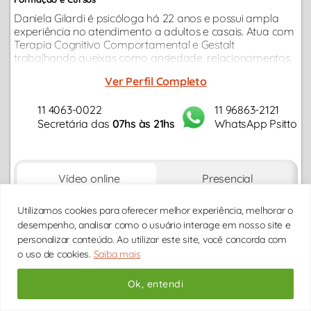
Daniela Gilardi é psicóloga há 22 anos e possui ampla
experiência no atendimento a adultos e casais. Atua com
Terapia Cognitivo Comportamental e Gestalt
trabalhando queixas como ansiedade, relacionamentos,
carreira, depressão, autoestima, estresse,
Ver Perfil Completo
autodesenvolvimento, autoconhecimento...
11 4063-0022
11 96863-2121
Secretária das
07hs às 21hs
WhatsApp Psitto
Vídeo online
Presencial
DDD
DDD
DDD
DDD
DDD
DDD
DDD
Utilizamos cookies para oferecer melhor experiência, melhorar o
DD/MM
DD/MM
DD/MM
DD/MM
DD/MM
DD/MM
DD/M
desempenho, analisar como o usuário interage em nosso site e
* HORÁRIOS DE
BRASIL/BRASÍLIA
personalizar conteúdo. Ao utilizar este site, você concorda com
o uso de cookies.
Saiba mais
Carregando horários...
Ok, entendi