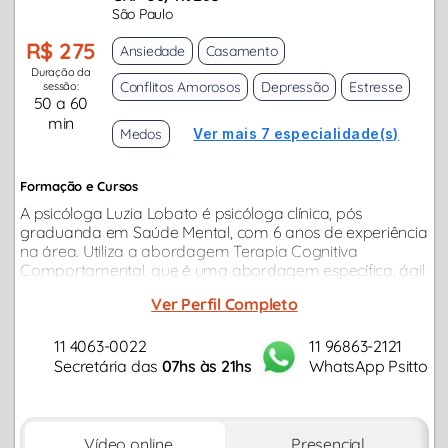
São Paulo
R$ 275
Ansiedade
Casamento
Duração da
Conflitos Amorosos
Depressão
Estresse
sessão:
50 a 60
min
Medos
Ver mais 7 especialidade(s)
Formação e Cursos
A psicóloga Luzia Lobato é psicóloga clínica, pós
graduanda em Saúde Mental, com 6 anos de experiência
na área. Utiliza a abordagem Terapia Cognitiva
Comportamental, que é uma abordagem específica, ágil
e orientada ao problema atual do paciente, visando
Ver Perfil Completo
amenização de sofrimento psicológico.
11 4063-0022
11 96863-2121
Secretária das
07hs às 21hs
WhatsApp Psitto
Vídeo online
Presencial