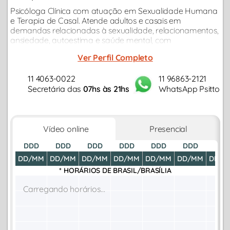
Psicóloga Clínica com atuação em Sexualidade Humana
e Terapia de Casal. Atende adultos e casais em
demandas relacionadas à sexualidade, relacionamentos,
ansiedade, autoestima e saúde mental, com
atendimento também em inglês...
Ver Perfil Completo
11 4063-0022
11 96863-2121
Secretária das
07hs às 21hs
WhatsApp Psitto
Vídeo online
Presencial
DDD
DDD
DDD
DDD
DDD
DDD
DDD
DD/MM
DD/MM
DD/MM
DD/MM
DD/MM
DD/MM
DD/M
* HORÁRIOS DE
BRASIL/BRASÍLIA
Carregando horários...