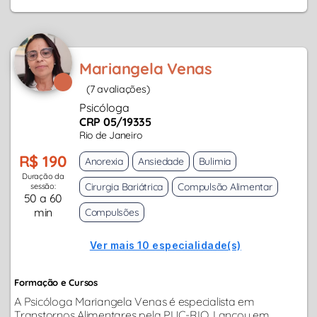
Mariangela Venas
(7 avaliações)
Psicóloga
CRP 05/19335
Rio de Janeiro
R$ 190
Anorexia
Ansiedade
Bulimia
Duração da
Cirurgia Bariátrica
Compulsão Alimentar
sessão:
50 a 60
min
Compulsões
Ver mais 10 especialidade(s)
Formação e Cursos
A Psicóloga Mariangela Venas é especialista em
Transtornos Alimentares pela PUC-RIO. Lançou em