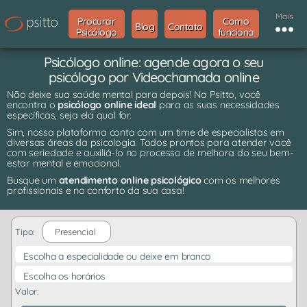
Mais
Procurar
Como
Blog
Contato
Psicólogo
funciona
Psicólogo online: agende agora o seu
psicólogo por Videochamada online
Não deixe sua saúde mental para depois! Na Psitto, você
encontra o
psicólogo online ideal
para as suas necessidades
específicas, seja ela qual for.
Sim, nossa plataforma conta com um time de especialistas em
diversas áreas da psicologia. Todos prontos para atender você
com seriedade e auxiliá-lo no processo de melhora do seu bem-
estar mental e emocional.
Busque um
atendimento online psicológico
com os melhores
profissionais e no conforto da sua casa!
Tipo:
Presencial
Escolha a especialidade ou deixe em branco
Escolha os horários
Valor: