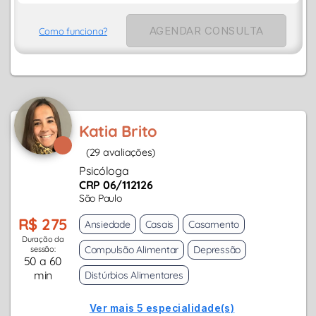
AGENDAR CONSULTA
Como funciona?
Katia Brito
(29 avaliações)
Psicóloga
CRP 06/112126
São Paulo
R$ 275
Ansiedade
Casais
Casamento
Duração da
Compulsão Alimentar
Depressão
sessão:
50 a 60
min
Distúrbios Alimentares
Ver mais 5 especialidade(s)