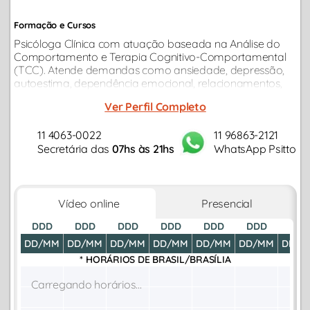
Formação e Cursos
Psicóloga Clínica com atuação baseada na Análise do
Comportamento e Terapia Cognitivo-Comportamental
(TCC). Atende demandas como ansiedade, depressão,
autoestima, dependência emocional, relacionamentos,
autoconhecimento e desenvolvimento da saúde mental...
Ver Perfil Completo
11 4063-0022
11 96863-2121
Secretária das
07hs às 21hs
WhatsApp Psitto
Vídeo online
Presencial
DDD
DDD
DDD
DDD
DDD
DDD
DDD
DD/MM
DD/MM
DD/MM
DD/MM
DD/MM
DD/MM
DD/M
* HORÁRIOS DE
BRASIL/BRASÍLIA
Carregando horários...