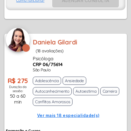
AGENDAR CONSULTA
Como funciona?
Daniela Gilardi
(18 avaliações)
Psicóloga
CRP 06/75614
São Paulo
R$ 275
Adolescência
Ansiedade
Duração da
Autoconhecimento
Autoestima
Carreira
sessão:
50 a 60
min
Conflitos Amorosos
Ver mais 18 especialidade(s)
Formação e Cursos