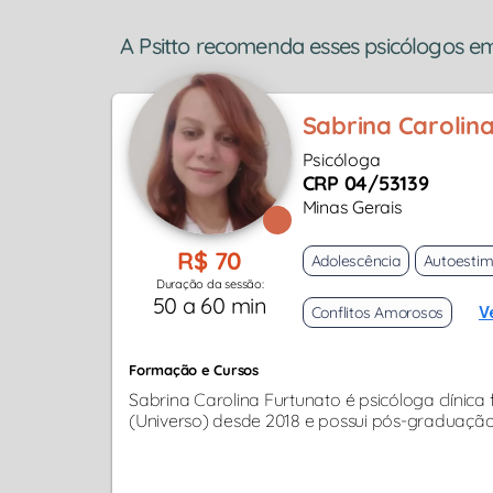
A Psitto recomenda esses psicólogos em
Sabrina Carolin
Psicóloga
CRP 04/53139
Minas Gerais
R$ 70
Adolescência
Autoesti
Duração da sessão:
50 a 60 min
Conflitos Amorosos
V
Formação e Cursos
Sabrina Carolina Furtunato é psicóloga clínic
(Universo) desde 2018 e possui pós-graduaçã