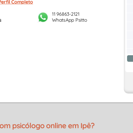
Perfil Completo
11 96863-2121
s
WhatsApp Psitto
m psicólogo online em Ipê?