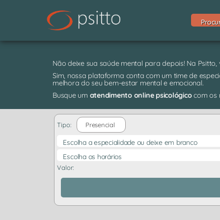
Procu
Não deixe sua saúde mental para depois! Na Psitto,
Sim, nossa plataforma conta com um time de especia
melhora do seu bem-estar mental e emocional.
Busque um
atendimento online psicológico
com os m
Tipo:
Presencial
Escolha a especialidade ou deixe em branco
Escolha os horários
Valor: