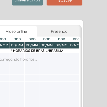
BUSCAR
LIMPAR FILTROS
Vídeo online
Presencial
DDD
DDD
DDD
DDD
DDD
DDD
DDD
D
D/MM
DD/MM
DD/MM
DD/MM
DD/MM
DD/MM
DD/MM
DD
* HORÁRIOS DE
BRASIL/BRASÍLIA
Carregando horários...