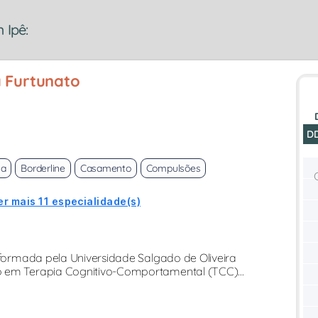
 Ipê:
a Furtunato
D
ma
Borderline
Casamento
Compulsões
er mais 11 especialidade(s)
a formada pela Universidade Salgado de Oliveira
o em Terapia Cognitivo-Comportamental (TCC)...