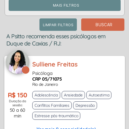
MAIS FILTROS
BUSCAR
LIMPAR FILTROS
A Psitto recomenda esses psicólogos em
Duque de Caxias / RJ:
Sulliene Freitas
Psicóloga
CRP 05/71075
Rio de Janeiro
R$ 150
Adolescência
Ansiedade
Autoestima
Duração da
Conflitos Familiares
Depressão
sessão:
50 a 60
min
Estresse pós-traumático