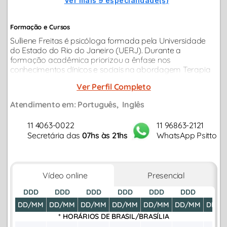
Ver mais 9 especialidade(s)
Formação e Cursos
Sulliene Freitas é psicóloga formada pela Universidade
do Estado do Rio do Janeiro (UERJ). Durante a
formação acadêmica priorizou a ênfase nos
conhecimentos clínicos e sociais na abordagem Terapia
Cognitiva Comportamental, com especialização em
Ver Perfil Completo
musicoterapia...
Atendimento em:
Português
Inglês
11 4063-0022
11 96863-2121
Secretária das
07hs às 21hs
WhatsApp Psitto
Vídeo online
Presencial
DDD
DDD
DDD
DDD
DDD
DDD
DDD
DD/MM
DD/MM
DD/MM
DD/MM
DD/MM
DD/MM
DD/M
* HORÁRIOS DE
BRASIL/BRASÍLIA