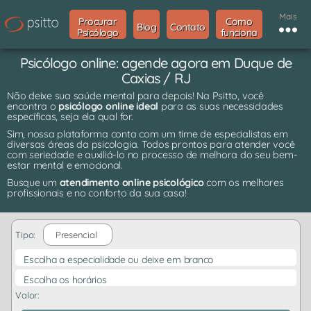
Mais
Procurar
Como
Blog
Contato
Psicólogo
funciona
Psicólogo online: agende agora em Duque de
Caxias / RJ
Não deixe sua saúde mental para depois! Na Psitto, você
encontra o
psicólogo online ideal
para as suas necessidades
específicas, seja ela qual for.
Sim, nossa plataforma conta com um time de especialistas em
diversas áreas da psicologia. Todos prontos para atender você
com seriedade e auxiliá-lo no processo de melhora do seu bem-
estar mental e emocional.
Busque um
atendimento online psicológico
com os melhores
profissionais e no conforto da sua casa!
Tipo:
Presencial
Escolha a especialidade ou deixe em branco
Escolha os horários
Valor: