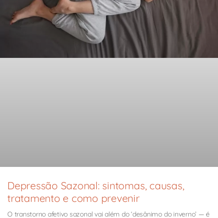
Depressão Sazonal: sintomas, causas,
tratamento e como prevenir
O transtorno afetivo sazonal vai além do ‘desânimo do inverno’ — é