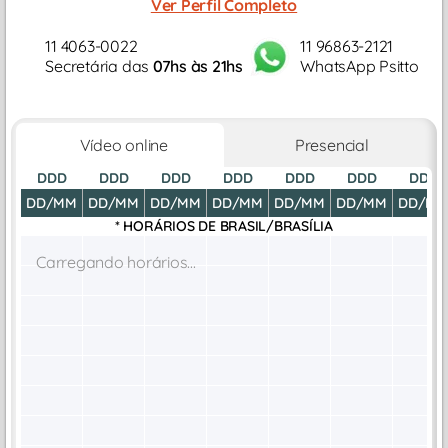
Ver Perfil Completo
11 4063-0022
11 96863-2121
Secretária das
07hs às 21hs
WhatsApp Psitto
Vídeo online
Presencial
DDD
DDD
DDD
DDD
DDD
DDD
DDD
DD/MM
DD/MM
DD/MM
DD/MM
DD/MM
DD/MM
DD/M
* HORÁRIOS DE
BRASIL/BRASÍLIA
Carregando horários...