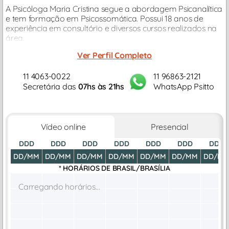
A Psicóloga Maria Cristina segue a abordagem Psicanalítica
e tem formação em Psicossomática. Possui 18 anos de
experiência em consultório e diversos cursos realizados na
área.
Ver Perfil Completo
11 4063-0022
11 96863-2121
Secretária das
07hs às 21hs
WhatsApp Psitto
Vídeo online
Presencial
DDD
DDD
DDD
DDD
DDD
DDD
DDD
DD/MM
DD/MM
DD/MM
DD/MM
DD/MM
DD/MM
DD/M
* HORÁRIOS DE
BRASIL/BRASÍLIA
Carregando horários...