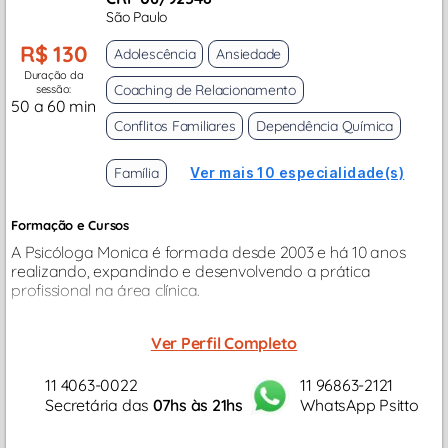
São Paulo
R$ 130
Adolescência
Ansiedade
Duração da
Coaching de Relacionamento
sessão:
50 a 60 min
Conflitos Familiares
Dependência Química
Família
Ver mais 10 especialidade(s)
Formação e Cursos
A Psicóloga Monica é formada desde 2003 e há 10 anos
realizando, expandindo e desenvolvendo a prática
profissional na área clínica.
Ver Perfil Completo
11 4063-0022
11 96863-2121
Secretária das
07hs às 21hs
WhatsApp Psitto