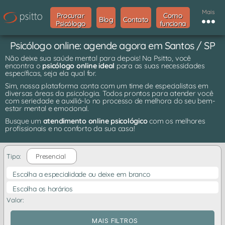
Mais
Procurar
Como
Blog
Contato
Psicólogo
funciona
Psicólogo online: agende agora em Santos / SP
Não deixe sua saúde mental para depois! Na Psitto, você
encontra o
psicólogo online ideal
para as suas necessidades
específicas, seja ela qual for.
Sim, nossa plataforma conta com um time de especialistas em
diversas áreas da psicologia. Todos prontos para atender você
com seriedade e auxiliá-lo no processo de melhora do seu bem-
estar mental e emocional.
Busque um
atendimento online psicológico
com os melhores
profissionais e no conforto da sua casa!
Tipo:
Presencial
Escolha a especialidade ou deixe em branco
Escolha os horários
Valor:
MAIS FILTROS