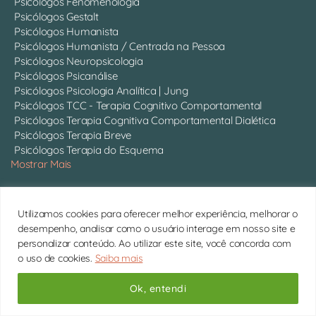
Psicólogos Fenomenologia
Psicólogos Gestalt
Psicólogos Humanista
Psicólogos Humanista / Centrada na Pessoa
Psicólogos Neuropsicologia
Psicólogos Psicanálise
Psicólogos Psicologia Analítica | Jung
Psicólogos TCC - Terapia Cognitivo Comportamental
Psicólogos Terapia Cognitiva Comportamental Dialética
Psicólogos Terapia Breve
Psicólogos Terapia do Esquema
Mostrar Mais
Quem somos
Utilizamos cookies para oferecer melhor experiência, melhorar o
Somos 750 psicólogos com CRP ativo, atendendo online em
desempenho, analisar como o usuário interage em nosso site e
todo o Brasil.
Conheça cada um deles
personalizar conteúdo. Ao utilizar este site, você concorda com
o uso de cookies.
Saiba mais
11 4063-0022 | contato@psitto.com.br |
Endereço
Administrativo
Ok, entendi
Copyright © 2026 Psitto