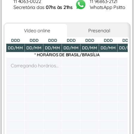
11 4063-0022
11 96863-2121
Secretária das
07hs às 21hs
WhatsApp Psitto
Vídeo online
Presencial
DDD
DDD
DDD
DDD
DDD
DDD
DDD
DD/MM
DD/MM
DD/MM
DD/MM
DD/MM
DD/MM
DD/M
* HORÁRIOS DE
BRASIL/BRASÍLIA
Carregando horários...