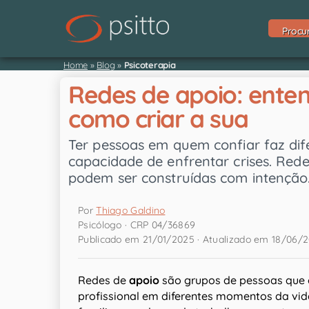
Procu
Home
»
Blog
»
Psicoterapia
Redes de apoio: enten
como criar a sua
Ter pessoas em quem confiar faz di
capacidade de enfrentar crises. Red
podem ser construídas com intenção
Por
Thiago Galdino
Psicólogo · CRP 04/36869
Publicado em 21/01/2025 · Atualizado em 18/06/
Redes de
apoio
são grupos de pessoas que
profissional em diferentes momentos da vi