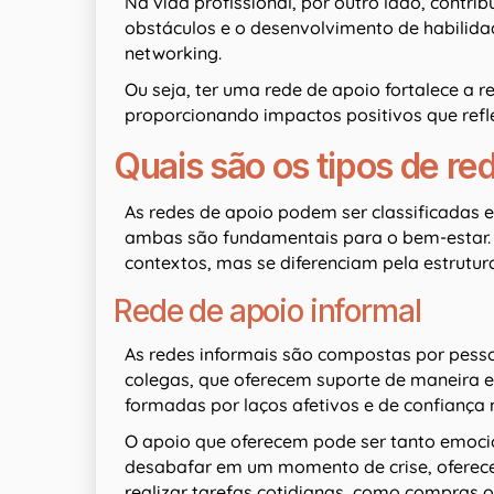
Na vida profissional, por outro lado, contr
obstáculos e o desenvolvimento de habilidad
networking.
Ou seja, ter uma rede de apoio fortalece a 
proporcionando impactos positivos que refl
Quais são os tipos de re
As redes de apoio podem ser classificadas em
ambas são fundamentais para o bem-estar. A
contextos, mas se diferenciam pela estrutura
Rede de apoio informal
As redes informais são compostas por pesso
colegas, que oferecem suporte de maneira e
formadas por laços afetivos e de confiança 
O apoio que oferecem pode ser tanto emoci
desabafar em um momento de crise, oferece
realizar tarefas cotidianas, como compras o