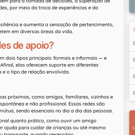
ibuem para a tomada de decisões, a superação de
es, por meio da troca de experiências e do
resiliência e aumenta a sensação de pertencimento,
etem em diversas áreas da vida.
des de apoio?
 dois tipos principais: formais e informais — e
final, elas oferecem suporte em diferentes
 e o tipo de relação envolvida.
as próximas, como amigos, familiares, vizinhos e
spontânea e não profissional. Essas redes são
mútua, sendo essenciais no dia a dia das pessoas.
onal quanto prático, como ouvir um amigo
r ajuda para cuidar de crianças ou até mesmo
s
u transporte, quando necessário.