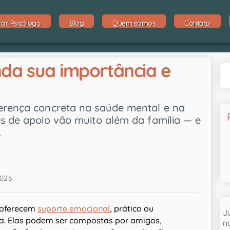
rar Psicólogo
Blog
Quem somos
Contato
da sua importância e
ferença concreta na saúde mental e na
es de apoio vão muito além da família — e
.
2026
 oferecem
suporte emocional
, prático ou
J
da. Elas podem ser compostas por amigos,
n