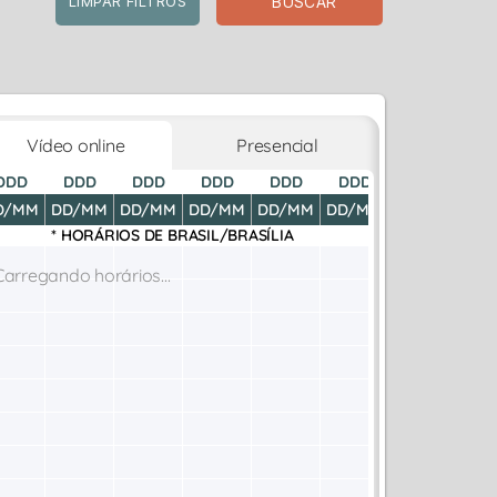
BUSCAR
LIMPAR FILTROS
Vídeo online
Presencial
DDD
DDD
DDD
DDD
DDD
DDD
DDD
D
D/MM
DD/MM
DD/MM
DD/MM
DD/MM
DD/MM
DD/MM
DD
* HORÁRIOS DE
BRASIL/BRASÍLIA
Carregando horários...