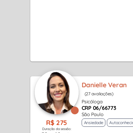
Danielle Veran
(27 avaliações)
Psicóloga
CRP 06/66773
São Paulo
R$ 275
Ansiedade
Autoconhec
Duração da sessão: