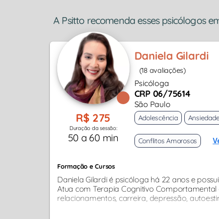
A Psitto recomenda esses psicólogos e
Daniela Gilardi
(18 avaliações)
Psicóloga
CRP 06/75614
São Paulo
R$ 275
Adolescência
Ansiedad
Duração da sessão:
50 a 60 min
Conflitos Amorosos
V
Formação e Cursos
Daniela Gilardi é psicóloga há 22 anos e possu
Atua com Terapia Cognitivo Comportamental e
relacionamentos, carreira, depressão, autoest