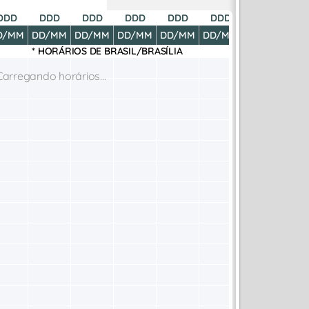
DDD
DDD
DDD
DDD
DDD
DDD
DDD
D
D/MM
DD/MM
DD/MM
DD/MM
DD/MM
DD/MM
DD/MM
DD
* HORÁRIOS DE
BRASIL/BRASÍLIA
Carregando horários...