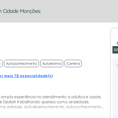
m Cidade Monções:
D
e
Autoconhecimento
Autoestima
Carreira
er mais 18 especialidade(s)
i ampla experiência no atendimento a adultos e casais.
 Gestalt trabalhando queixas como ansiedade,
ima, estresse, autodesenvolvimento, autoconhecimento...