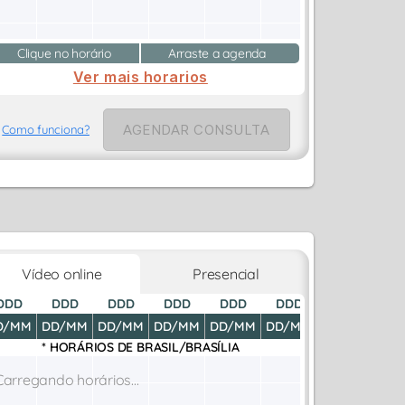
Clique no horário
Arraste a agenda
Ver mais horarios
AGENDAR CONSULTA
Como funciona?
Vídeo online
Presencial
DDD
DDD
DDD
DDD
DDD
DDD
DDD
D
D/MM
DD/MM
DD/MM
DD/MM
DD/MM
DD/MM
DD/MM
DD
* HORÁRIOS DE
BRASIL/BRASÍLIA
Carregando horários...