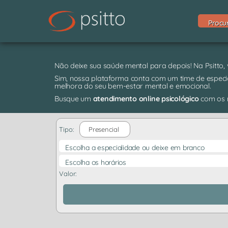
Procu
Não deixe sua saúde mental para depois! Na Psitto,
Sim, nossa plataforma conta com um time de especia
melhora do seu bem-estar mental e emocional.
Busque um
atendimento online psicológico
com os m
Tipo:
Presencial
Escolha a especialidade ou deixe em branco
Escolha os horários
Valor: