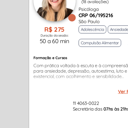
(18 avaliações)
Psicóloga
CRP 06/195216
São Paulo
R$ 275
Adolescência
Ansiedad
Duração da sessão:
50 a 60 min
Compulsão Alimentar
Formação e Cursos
Com prática voltada à escuta e à compreensã
para ansiedade, depressão, autoestima, luto 
existencial, com acolhimento e sensibilidade...
Ver 
11 4063-0022
Secretária das
07hs às 21h