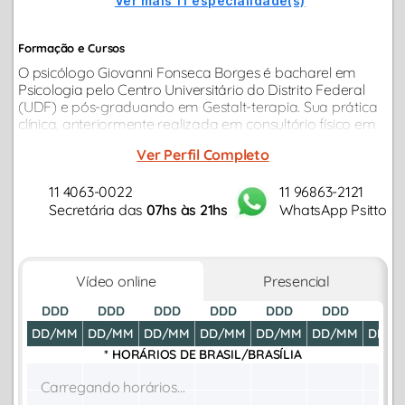
Ver mais 11 especialidade(s)
Formação e Cursos
O psicólogo Giovanni Fonseca Borges é bacharel em
Psicologia pelo Centro Universitário do Distrito Federal
(UDF) e pós-graduando em Gestalt-terapia. Sua prática
clínica, anteriormente realizada em consultório físico em
Silvânia (GO), é hoje estabelecida de forma 100% online
Ver Perfil Completo
para atender à demanda...
11 4063-0022
11 96863-2121
Secretária das
07hs às 21hs
WhatsApp Psitto
Vídeo online
Presencial
DDD
DDD
DDD
DDD
DDD
DDD
DDD
DD/MM
DD/MM
DD/MM
DD/MM
DD/MM
DD/MM
DD/M
* HORÁRIOS DE
BRASIL/BRASÍLIA
Carregando horários...