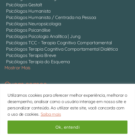
Psicólogos Gestalt
Psicólogos Humanista
Psicólogos Humanista / Centrada na Pessoa
Psicólogos Neuropsicologia
Psicólogos Psicanálise
Psicólogos Psicologia Analítica | Jung
Psicólogos TCC - Terapia Cognitivo Comportamental
Psicólogos Terapia Cognitiva Comportamental Dialética
Psicólogos Terapia Breve
Psicólogos Terapia do Esquema
Mostrar Mais
Quem somos
Somos 750 psicólogos com CRP ativo, atendendo online em
Utilizamos cookies para oferecer melhor experiência, melhorar o
todo o Brasil.
Conheça cada um deles
desempenho, analisar como o usuário interage em nosso site e
personalizar conteúdo. Ao utilizar este site, você concorda com
11 4063-0022 | contato@psitto.com.br |
Endereço
o uso de cookies.
Saiba mais
Administrativo
Copyright © 2026 Psitto
Ok, entendi
Subir
↑