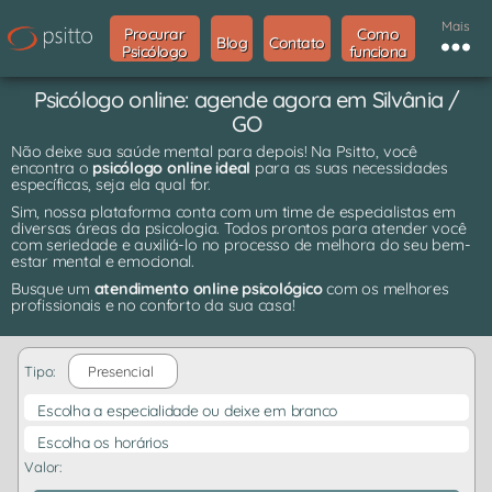
Mais
Procurar
Como
Blog
Contato
Psicólogo
funciona
Psicólogo online: agende agora em Silvânia /
GO
Não deixe sua saúde mental para depois! Na Psitto, você
encontra o
psicólogo online ideal
para as suas necessidades
específicas, seja ela qual for.
Sim, nossa plataforma conta com um time de especialistas em
diversas áreas da psicologia. Todos prontos para atender você
com seriedade e auxiliá-lo no processo de melhora do seu bem-
estar mental e emocional.
Busque um
atendimento online psicológico
com os melhores
profissionais e no conforto da sua casa!
Tipo:
Presencial
Escolha a especialidade ou deixe em branco
Escolha os horários
Valor: