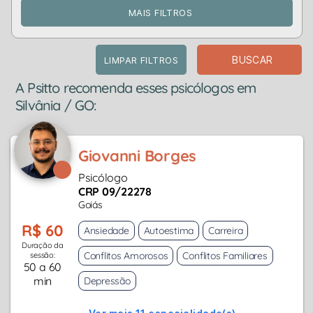
MAIS FILTROS
BUSCAR
LIMPAR FILTROS
A Psitto recomenda esses psicólogos em
Silvânia / GO:
Giovanni Borges
Psicólogo
CRP 09/22278
Goiás
R$ 60
Ansiedade
Autoestima
Carreira
Duração da
Conflitos Amorosos
Conflitos Familiares
sessão:
50 a 60
min
Depressão