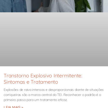
Transtorno Explosivo Intermitente:
Sintomas e Tratamento
Explosões de raiva intensas e desproporcionais diante de situações
corriqueiras são a marca central do TEI. Reconhecer o padrão é o
primeiro passo para um tratamento eficaz.
LEIA MAIS »