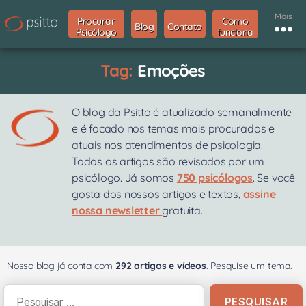
Mais
Procurar
Como
Blog
Contato
Psicólogo
funciona
Tag:
Emoções
O blog da Psitto é atualizado semanalmente
e é focado nos temas mais procurados e
atuais nos atendimentos de psicologia.
Todos os artigos são revisados por um
psicólogo. Já somos
750 psicólogos
. Se você
gosta dos nossos artigos e textos,
assine
nossa newsletter
gratuita.
Nosso blog já conta com
292 artigos e vídeos
. Pesquise um tema.