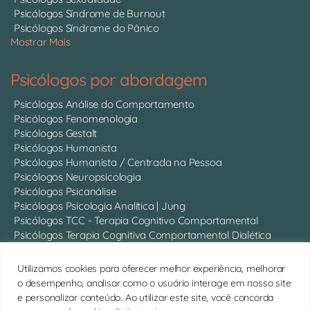
Psicólogos Síndrome de Burnout
Psicólogos Síndrome do Pânico
Mostrar Mais
Psicólogos por abordagem
Psicólogos Análise do Comportamento
Psicólogos Fenomenologia
Psicólogos Gestalt
Psicólogos Humanista
Psicólogos Humanista / Centrada na Pessoa
Psicólogos Neuropsicologia
Psicólogos Psicanálise
Psicólogos Psicologia Analítica | Jung
Psicólogos TCC - Terapia Cognitivo Comportamental
Psicólogos Terapia Cognitiva Comportamental Dialética
Psicólogos Terapia Breve
Psicólogos Terapia do Esquema
Utilizamos cookies para oferecer melhor experiência, melhorar
Mostrar Mais
o desempenho, analisar como o usuário interage em nosso site
e personalizar conteúdo. Ao utilizar este site, você concorda