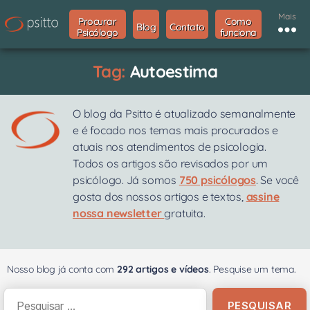
Mais
Procurar
Como
Blog
Contato
Psicólogo
funciona
Tag:
Autoestima
O blog da Psitto é atualizado semanalmente
e é focado nos temas mais procurados e
atuais nos atendimentos de psicologia.
Todos os artigos são revisados por um
psicólogo. Já somos
750 psicólogos
. Se você
gosta dos nossos artigos e textos,
assine
nossa newsletter
gratuita.
Nosso blog já conta com
292 artigos e vídeos
. Pesquise um tema.