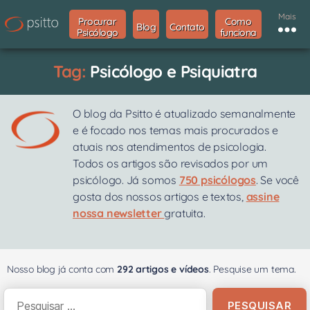
Mais
Procurar
Como
Blog
Contato
Psicólogo
funciona
Tag:
Psicólogo e Psiquiatra
O blog da Psitto é atualizado semanalmente
e é focado nos temas mais procurados e
atuais nos atendimentos de psicologia.
Todos os artigos são revisados por um
psicólogo. Já somos
750 psicólogos
. Se você
gosta dos nossos artigos e textos,
assine
nossa newsletter
gratuita.
Nosso blog já conta com
292 artigos e vídeos
. Pesquise um tema.