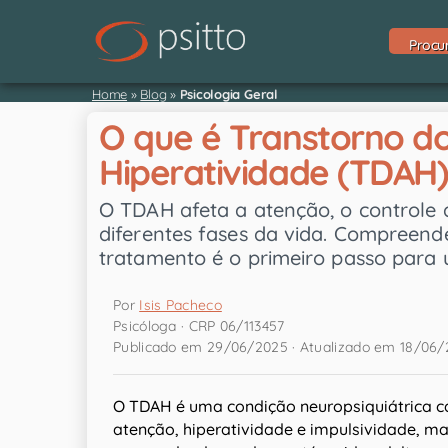
Procu
Home
»
Blog
»
Psicologia Geral
O que é Transtorno do
Hiperatividade (TDAH
O TDAH afeta a atenção, o controle
diferentes fases da vida. Compreende
tratamento é o primeiro passo pa
Por
Isis Pacheco
Psicóloga · CRP 06/113457
Publicado em 29/06/2025 · Atualizado em 18/06
O TDAH é uma condição neuropsiquiátrica ca
atenção, hiperatividade e impulsividade, ma