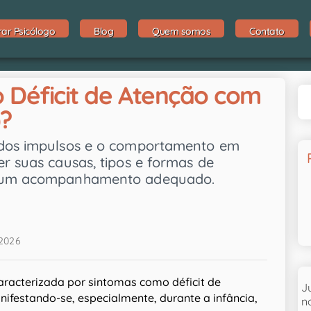
rar Psicólogo
Blog
Quem somos
Contato
 Déficit de Atenção com
)?
 dos impulsos e o comportamento em
r suas causas, tipos e formas de
ra um acompanhamento adequado.
/2026
racterizada por sintomas como déficit de
J
nifestando-se, especialmente, durante a infância,
n